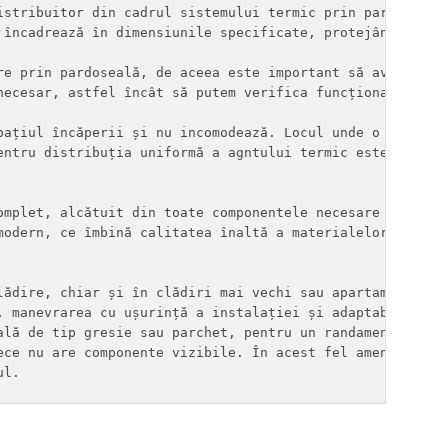
istribuitor din cadrul sistemului termic prin pardoseală 
 încadrează în dimensiunile specificate, protejând în ace
re prin pardoseală, de aceea este important să avem acces
necesar, astfel încât să putem verifica funcționarea inst
pațiul încăperii și nu incomodează. Locul unde o amplasăm
entru distribuția uniformă a agntului termic este indicat
omplet, alcătuit din toate componentele necesare pentru i
modern, ce îmbină calitatea înaltă a materialelor cu tehn
lădire, chiar și în clădiri mai vechi sau apartamente de 
, manevrarea cu ușurință a instalației și adaptabilitate 
ală de tip gresie sau parchet, pentru un randament termic
ece nu are componente vizibile. În acest fel amenajarea î
ul.