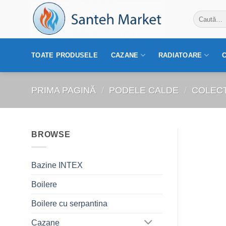
Skip
Caută
to
după:
content
TOATE PRODUSELE
CAZANE
RADIATOARE
PRIMA PAGINĂ
/
PODELE CALDE
/
COLEC
BROWSE
Bazine INTEX
Boilere
Boilere cu serpantina
Cazane