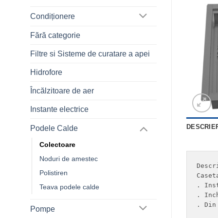
Condiționere
Fără categorie
Filtre si Sisteme de curatare a apei
Hidrofore
Încălzitoare de aer
Instante electrice
DESCRIE
Podele Calde
Colectoare
Noduri de amestec
Descri
Polistiren
Caset
. Ins
Teava podele calde
. Inc
. Din
Pompe