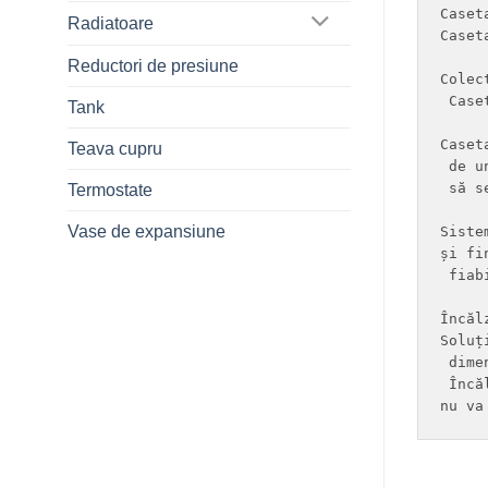
Caset
Radiatoare
Caset
Reductori de presiune
Colec
 Case
Tank
Caset
Teava cupru
 de u
 să s
Termostate
Vase de expansiune
Siste
și fi
 fiab
Încăl
Soluț
 dime
 Încă
nu va