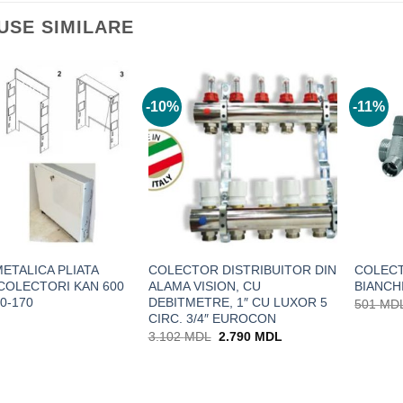
USE SIMILARE
-10%
-11%
ETALICA PLIATA
COLECTOR DISTRIBUITOR DIN
COLECT
COLECTORI KAN 600
ALAMA VISION, CU
BIANCHI
10-170
DEBITMETRE, 1″ CU LUXOR 5
501
MD
CIRC. 3/4″ EUROCON
Prețul
Prețul
3.102
MDL
2.790
MDL
inițial
curent
a
este:
fost:
2.790 MDL.
3.102 MDL.