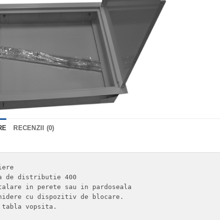
RE
RECENZII (0)
ere

a de distributie 400

talare in perete sau in pardoseala

hidere cu dispozitiv de blocare.

 tabla vopsita. 
