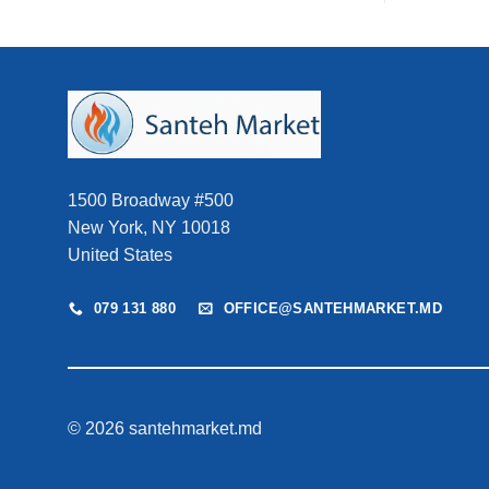
1500 Broadway #500
New York, NY 10018
United States
079 131 880
OFFICE@SANTEHMARKET.MD
© 2026 santehmarket.md