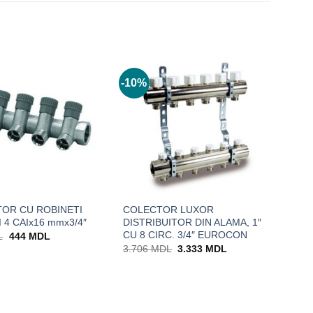
-10%
OR CU ROBINETI
COLECTOR LUXOR
 4 CAIx16 mmx3/4″
DISTRIBUITOR DIN ALAMA, 1″
CU 8 CIRC. 3/4″ EUROCON
Prețul
Prețul
L
444
MDL
inițial
curent
Prețul
Prețul
3.706
MDL
3.333
MDL
a
este:
inițial
curent
fost:
444 MDL.
a
este:
501 MDL.
fost:
3.333 MDL.
3.706 MDL.