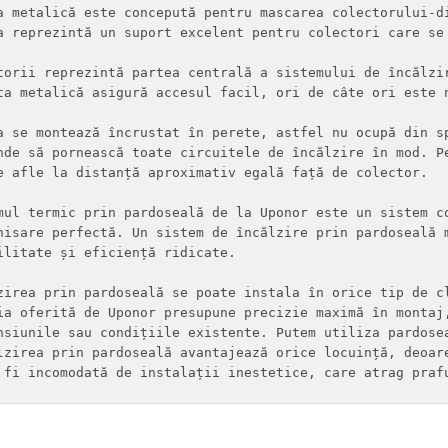
a metalică este concepută pentru mascarea colectorului-d
a reprezintă un suport excelent pentru colectori care se
torii reprezintă partea centrală a sistemului de încălzi
ta metalică asigură accesul facil, ori de câte ori este 
a se montează încrustat în perete, astfel nu ocupă din s
nde să pornească toate circuitele de încălzire în mod. P
e afle la distanță aproximativ egală față de colector.

mul termic prin pardoseală de la Uponor este un sistem c
nisare perfectă. Un sistem de încălzire prin pardoseală 
ilitate și eficiență ridicate.

zirea prin pardoseală se poate instala în orice tip de c
ia oferită de Uponor presupune precizie maximă în montaj
nsiunile sau condițiile existente. Putem utiliza pardose
lzirea prin pardoseală avantajează orice locuință, deoar
 fi incomodată de instalații inestetice, care atrag praf