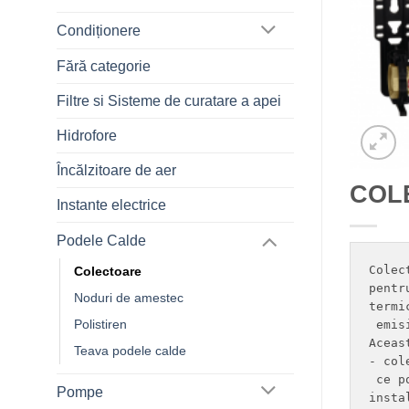
Condiționere
Fără categorie
Filtre si Sisteme de curatare a apei
Hidrofore
Încălzitoare de aer
COL
Instante electrice
Podele Calde
Colec
Colectoare
pentr
Noduri de amestec
termi
Polistiren
 emis
Aceas
Teava podele calde
- col
 ce p
Pompe
insta