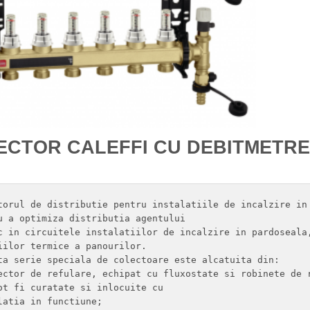
ECTOR CALEFFI CU DEBITMETRE 
torul de distributie pentru instalatiile de incalzire in 
u a optimiza distributia agentului

c in circuitele instalatiilor de incalzire in pardoseala,
iilor termice a panourilor.

ta serie speciala de colectoare este alcatuita din:

ector de refulare, echipat cu fluxostate si robinete de r
ot fi curatate si inlocuite cu

latia in functiune;
