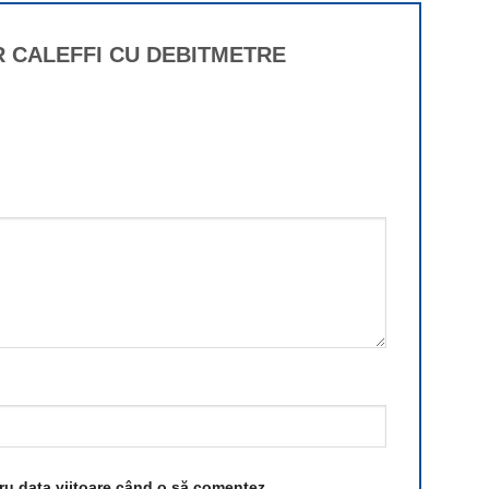
CTOR CALEFFI CU DEBITMETRE
tru data viitoare când o să comentez.