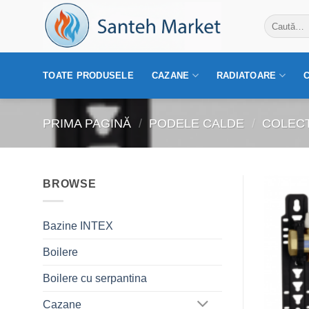
Skip
Caută
to
după:
content
TOATE PRODUSELE
CAZANE
RADIATOARE
PRIMA PAGINĂ
/
PODELE CALDE
/
COLEC
BROWSE
Bazine INTEX
Boilere
Boilere cu serpantina
Cazane