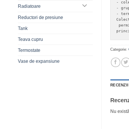
- col
Radiatoare
- gru
- ter
Reductori de presiune
Colec
 perm
Tank
princ
Teava cupru
Categorie:
Termostate
Vase de expansiune
RECENZII 
Recenz
Nu exist