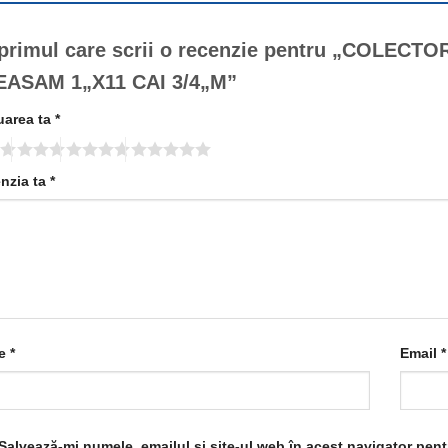
 primul care scrii o recenzie pentru „COLE
EASAM 1„X11 CAI 3/4„M”
uarea ta
*
nzia ta
*
e
*
Email
*
Salvează-mi numele, emailul și site-ul web în acest navigator pen