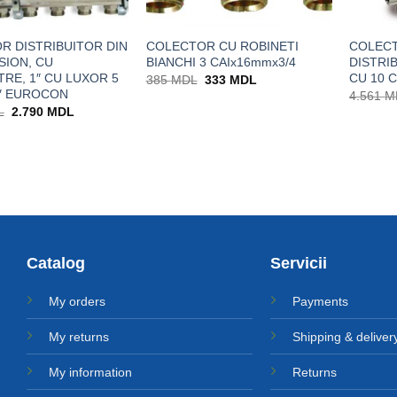
R DISTRIBUITOR DIN
COLECTOR CU ROBINETI
COLEC
SION, CU
BIANCHI 3 CAIx16mmx3/4
DISTRIB
RE, 1″ CU LUXOR 5
CU 10 
Prețul
Prețul
385
MDL
333
MDL
inițial
curent
4″ EUROCON
4.561
M
a
este:
Prețul
Prețul
L
2.790
MDL
fost:
333 MDL.
inițial
curent
385 MDL.
a
este:
fost:
2.790 MDL.
3.102 MDL.
Catalog
Servicii
My orders
Payments
My returns
Shipping & deliver
My information
Returns