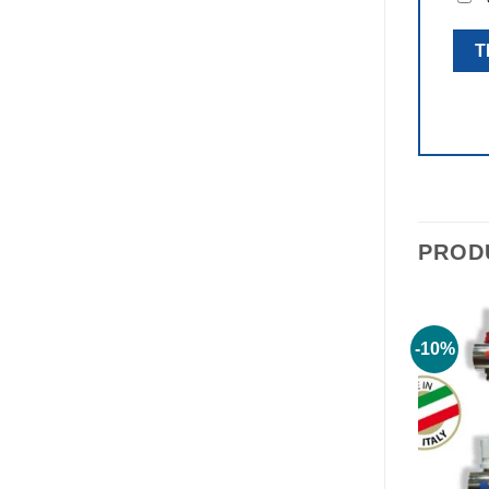
PROD
-10%