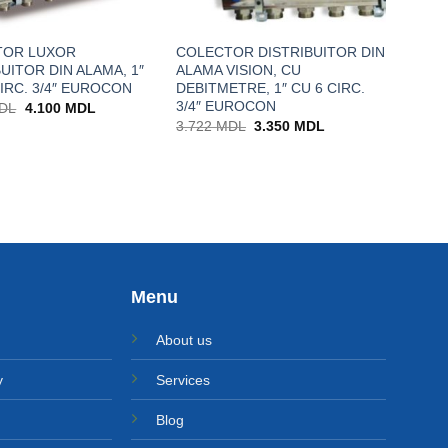
TOR LUXOR
COLECTOR DISTRIBUITOR DIN
UITOR DIN ALAMA, 1″
ALAMA VISION, CU
CIRC. 3/4″ EUROCON
DEBITMETRE, 1″ CU 6 CIRC.
3/4″ EUROCON
Prețul
Prețul
DL
4.100
MDL
inițial
curent
Prețul
Prețul
3.722
MDL
3.350
MDL
a
este:
inițial
curent
fost:
4.100 MDL.
a
este:
4.561 MDL.
fost:
3.350 MDL.
3.722 MDL.
Menu
About us
y
Services
Blog