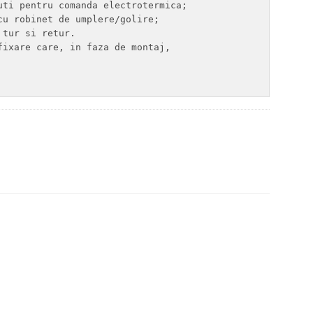
ti pentru comanda electrotermica;

u robinet de umplere/golire;

tur si retur.

ixare care, in faza de montaj,
