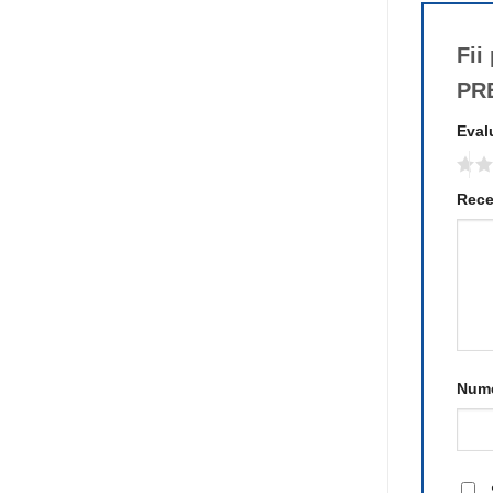
Fii
PR
Eval
Rece
Num