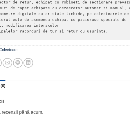
ector de retur, echipat cu robineti de sectionare prevazu
puri de capat echipate cu dezaerator automat si manual, c
mometre digitale cu cristale lichide, pe colectoarele de 
torul este de asemenea echipat cu picioruse speciale de f
it modificarea interaxelor

ipalelor racorduri de tur si retur cu usurinta.
Colectoare
(0)
ii
ă recenzii până acum.