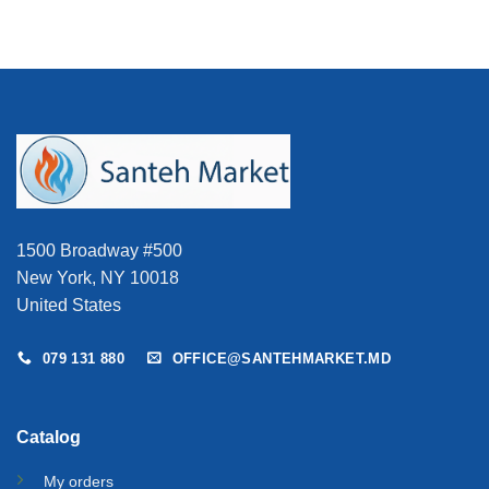
1500 Broadway #500
New York, NY 10018
United States
079 131 880
OFFICE@SANTEHMARKET.MD
Catalog
My orders