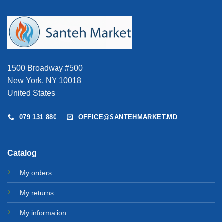
1500 Broadway #500
New York, NY 10018
United States
079 131 880
OFFICE@SANTEHMARKET.MD
Catalog
My orders
My returns
My information