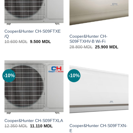
Cooper&Hunter CH-S09FTXE
/Q
Cooper&Hunter CH-
S09FTXHV-B Wi-Fi
Prețul
Prețul
10.600
MDL
9.500
MDL
inițial
curent
Prețul
Prețul
28.800
MDL
25.900
MDL
a
este:
inițial
curent
fost:
9.500 MDL.
a
este:
10.600 MDL.
fost:
25.900
28.800 MDL.
-10%
-10%
Cooper&Hunter CH-S09FTXLA
Cooper&Hunter CH-S09FTXN-
Prețul
Prețul
12.350
MDL
11.110
MDL
inițial
curent
E