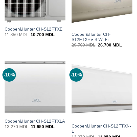
Cooper&Hunter CH-S12FTXE
Cooper&Hunter CH-
Prețul
Prețul
11.850
MDL
10.700
MDL
inițial
curent
S12FTXHV-B Wi-Fi
a
este:
Prețul
Prețul
29.700
MDL
26.700
MDL
fost:
10.700 MDL.
inițial
curent
11.850 MDL.
a
este:
fost:
26.700
29.700 MDL.
-10%
-10%
Cooper&Hunter CH-S12FTXLA
Cooper&Hunter CH-S12FTXN-
Prețul
Prețul
13.270
MDL
11.950
MDL
inițial
curent
E
a
este:
Prețul
Prețul