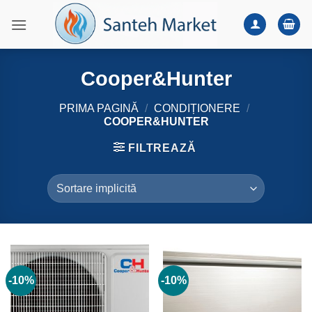
Skip
to
content
Cooper&Hunter
PRIMA PAGINĂ
/
CONDIȚIONERE
/
COOPER&HUNTER
FILTREAZĂ
-10%
-10%