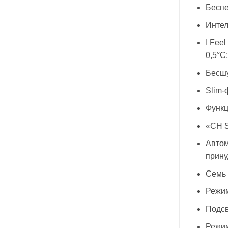
Беспе
Интел
I Fee
0,5°С;
Бесшу
Slim-
Функц
«CH S
Автом
прину
Семь 
Режим
Подсв
Режим