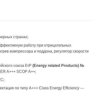
верных странах;
эффективную работу при отрицательных
грев компрессора и поддона, регулятор скорости
ейского союза ErP
(Energy related Products) №
EER A+++ SCOP A++;
°С;
ация по типу A+++ Class Energy Efficiency —