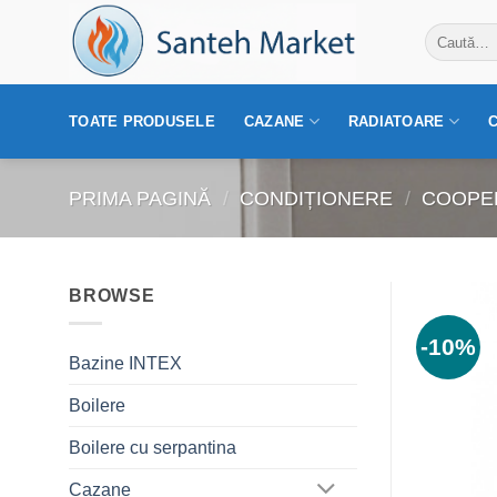
Skip
Caută
to
după:
content
TOATE PRODUSELE
CAZANE
RADIATOARE
PRIMA PAGINĂ
/
CONDIȚIONERE
/
COOPE
BROWSE
-10%
Bazine INTEX
Boilere
Boilere cu serpantina
Cazane