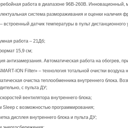
ребойная работа в диапазоне 96В-260В. Инновационный, 
лектуальная система размораживания и оценки наличия фр
l – встроенный датчик температуры в пульт дистанционног
мная работа – 21Дб;
формат 15,9 см;
ия антизамерзания. Автоматическая работа на обогрев, п
MART-ION Filter» – технология тотальной очистки воздуха 
атическая очистка теплообменника внутреннего блока. Во
дительно, с пульта ДУ;
скоростей вентилятора внутреннего блока;
 Sleep с возможностью программирования;
етка дисплея внутреннего блока и пульта ДУ;
 энергосбережения;