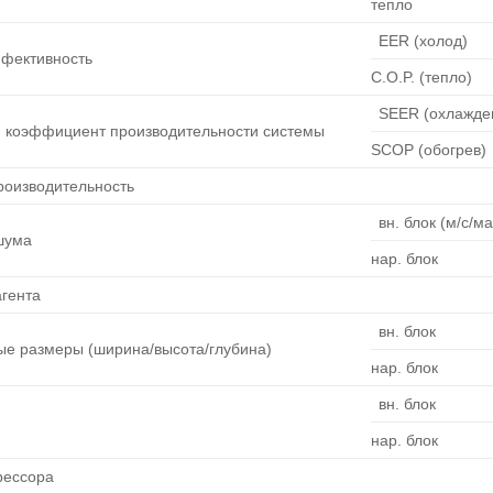
тепло
EER (холод)
фективность
C.O.P. (тепло)
SEER (охлажде
 коэффициент производительности системы
SCOP (обогрев)
роизводительность
вн. блок (м/с/ма
шума
нар. блок
агента
вн. блок
ые размеры (ширина/высота/глубина)
нар. блок
вн. блок
нар. блок
рессора