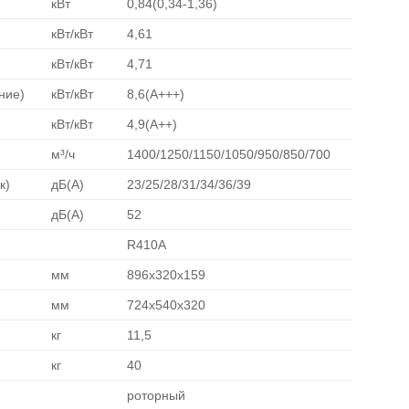
кВт
0,84(0,34-1,36)
кВт/кВт
4,61
кВт/кВт
4,71
ние)
кВт/кВт
8,6(А+++)
кВт/кВт
4,9(А++)
м³/ч
1400/1250/1150/1050/950/850/700
к)
дБ(А)
23/25/28/31/34/36/39
дБ(А)
52
R410A
мм
896х320х159
мм
724x540x320
кг
11,5
кг
40
роторный