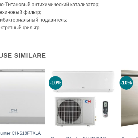
но-Титановый антихимический катализатор;
техиновый фильтр;
тибактериальный подавитель;
ектретный фильтр.
USE SIMILARE
-10%
-10%
unter CH-S18FTXLA