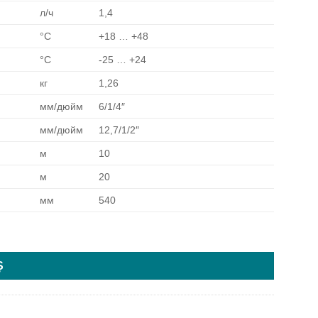
л/ч
1,4
°C
+18 … +48
°C
-25 … +24
кг
1,26
мм/дюйм
6/1/4″
мм/дюйм
12,7/1/2″
м
10
м
20
мм
540
Ș