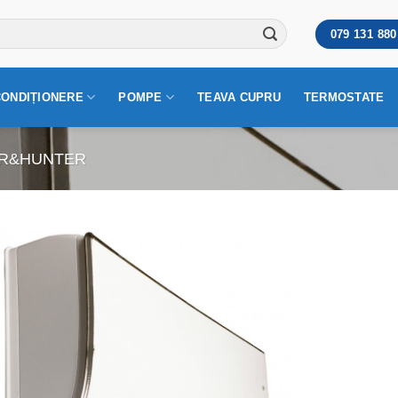
079 131 880
CONDIȚIONERE
POMPE
TEAVA CUPRU
TERMOSTATE
R&HUNTER