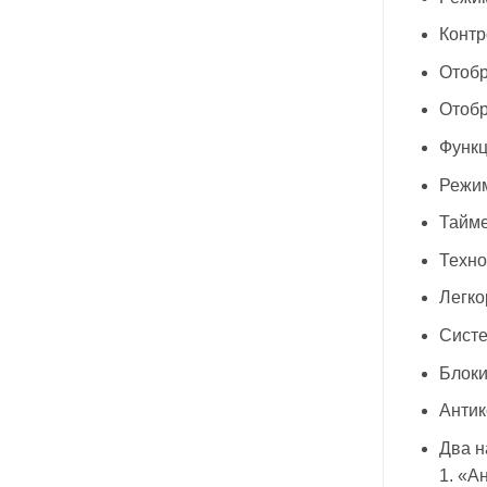
Контр
Отобр
Отобр
Функц
Режим
Тайме
Техно
Легко
Систе
Блоки
Антик
Два н
1. «А