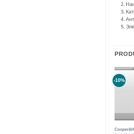
2. На
3. Ка
4. Ан
5. Эл
PROD
-10%
-10%
Cooper&Hunter CH-S24FTXE
Cooper&H