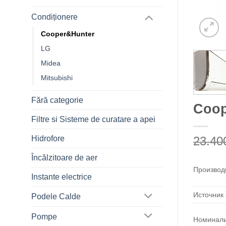
Condiționere
Cooper&Hunter
LG
Midea
Mitsubishi
Fără categorie
Coop
Filtre si Sisteme de curatare a apei
23.4
Hidrofore
Încălzitoare de aer
Производ
Instante electrice
Источник
Podele Calde
Pompe
Номиналь