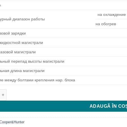
е
на охлаждение
урный диапазон работы
на обогрев
зовой зарядки
жидкостной магистрали
газовой магистрали
ьный перепад высоты магистрали
ьная длина магистрали
ие между болтами крепления нар. блока
e Cooper&Hunter CH-S12FTXS-W
ADAUGĂ ÎN CO
Cooper&Hunter