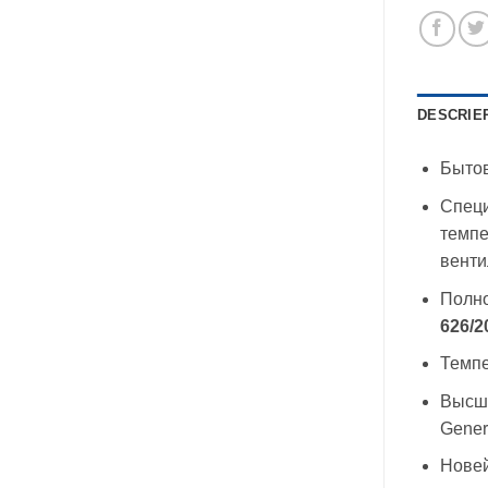
DESCRIE
Бытов
Специ
темпе
венти
Полно
626/2
Темпе
Высши
Genera
Новей