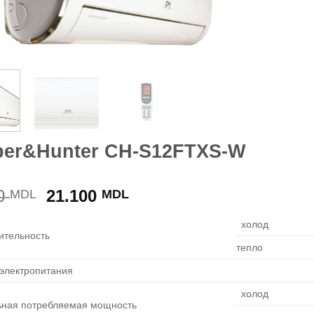
er&Hunter CH-S12FTXS-W
Prețul
Prețul
00
21.100
MDL
MDL
inițial
curent
холод
a
este:
ительность
fost:
21.100 MDL.
тепло
23.400 MDL.
 электропитания
холод
ная потребляемая мощность