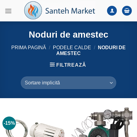
Skip
to
content
Noduri de amestec
PRIMA PAGINĂ
/
PODELE CALDE
/
NODURI DE
AMESTEC
FILTREAZĂ
-15%