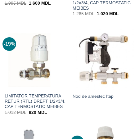
1/2×3/4, CAP TERMOSTATIC
Prețul
Prețul
1.995
MDL
1.600
MDL
inițial
curent
MEIBES
a
este:
Prețul
Prețul
1.265
MDL
1.020
MDL
fost:
1.600 MDL.
inițial
curent
1.995 MDL.
a
este:
fost:
1.020 MD
1.265 MDL.
-19%
LIMITATOR TEMPERATURA
Nod de amestec Itap
RETUR (RTL) DREPT 1/2×3/4,
CAP TERMOSTATIC MEIBES
Prețul
Prețul
1.012
MDL
820
MDL
inițial
curent
a
este:
fost:
820 MDL.
1.012 MDL.