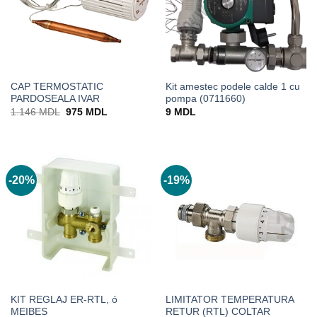
CAP TERMOSTATIC
Kit amestec podele calde 1 cu
PARDOSEALA IVAR
pompa (0711660)
Prețul
Prețul
1.146
MDL
975
MDL
9
MDL
inițial
curent
a
este:
fost:
975 MDL.
1.146 MDL.
-20%
-19%
KIT REGLAJ ER-RTL, ó
LIMITATOR TEMPERATURA
MEIBES
RETUR (RTL) COLTAR