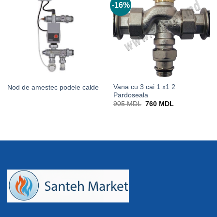
-16%
Vana cu 3 cai 1 x1 2
Nod de amestec podele calde
Pardoseala
Prețul
Prețul
905
MDL
760
MDL
inițial
curent
a
este:
fost:
760 MDL.
905 MDL.