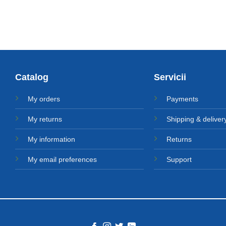
fost:
5.440 MDL.
a
este:
6.050 MDL.
fost:
26.700 MDL.
29.700 MDL.
Catalog
Servicii
My orders
Payments
My returns
Shipping & deliver
My information
Returns
My email preferences
Support