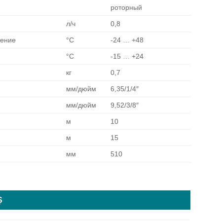
роторный
л/ч
0,8
дение
°C
-24 … +48
°C
-15 … +24
кг
0,7
мм/дюйм
6,35/1/4″
мм/дюйм
9,52/3/8″
м
10
м
15
мм
510
Ș