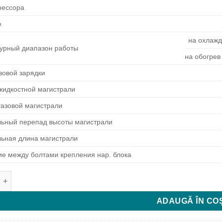
рессора
е
на охлаж
урный диапазон работы
на обогрев
зовой зарядки
жидкостной магистрали
газовой магистрали
ьный перепад высоты магистрали
ьная длина магистрали
ие между болтами крепления нар. блока
e Cooper&Hunter CH-S09FTXE /Q
ADAUGĂ ÎN CO