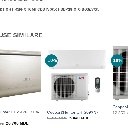
к при низких температурах наружного воздуха.
USE SIMILARE
-10%
-10%
Cooper
unter CH-S12FTXHV-
Cooper&Hunter CH-S09XN7
12.350
Prețul
Prețul
6.050
MDL
5.440
MDL
inițial
curent
Prețul
Prețul
DL
26.700
MDL
a
este:
inițial
curent