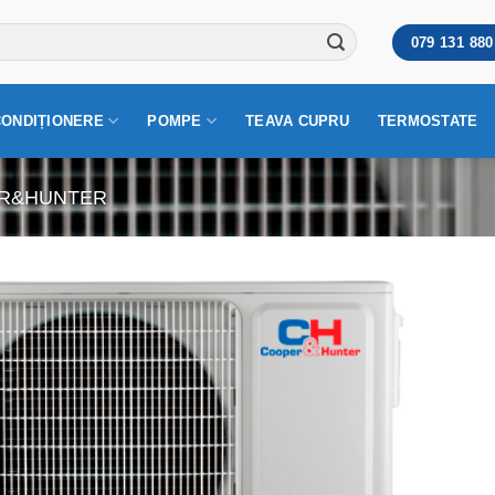
079 131 880
CONDIȚIONERE
POMPE
TEAVA CUPRU
TERMOSTATE
R&HUNTER