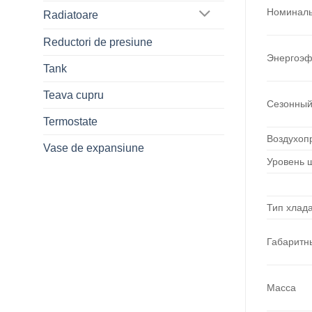
Номиналь
Radiatoare
Reductori de presiune
Энергоэф
Tank
Teava cupru
Сезонный
Termostate
Воздухоп
Vase de expansiune
Уровень 
Тип хлад
Габаритн
Масса