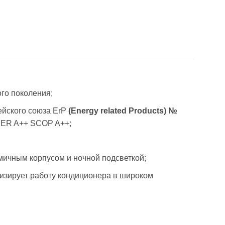
го поколения;
ейского союза ErP
(Energy related Products) №
EER A++ SCOP A++;
ичным корпусом и ночной подсветкой;
изирует работу кондиционера в широком