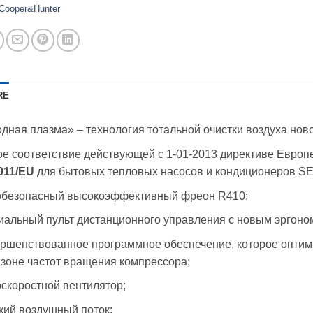
Cooper&Hunter
RE
дная плазма» – технология тотальной очистки воздуха ново
е соответствие действующей c 1-01-2013 директиве Европ
011/EU
для бытовых тепловых насосов и кондиционеров S
обезопасный высокоэффективный фреон R410;
альный пульт дистанционного управления с новым эргоном
ршенствованное программное обеспечение, которое оптим
зоне частот вращения компрессора;
скоростной вентилятор;
ий воздушный поток;