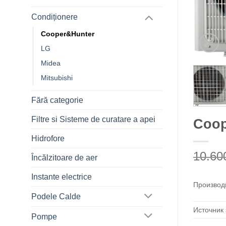
Condiționere
Cooper&Hunter
LG
Midea
Mitsubishi
Fără categorie
Filtre si Sisteme de curatare a apei
Coop
Hidrofore
10.6
Încălzitoare de aer
Instante electrice
Производ
Podele Calde
Источник
Pompe