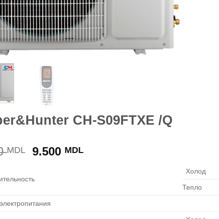
er&Hunter CH-S09FTXE /Q
Prețul
Prețul
00
9.500
MDL
MDL
inițial
curent
Холод
a
este:
ительность
fost:
9.500 MDL.
Тепло
10.600 MDL.
 электропитания