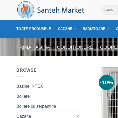
Skip
Caută
to
după:
content
TOATE PRODUSELE
CAZANE
RADIATOARE
PRIMA PAGINĂ
/
CONDIȚIONERE
/
COOPE
BROWSE
-10%
Bazine INTEX
Boilere
Boilere cu serpantina
Cazane