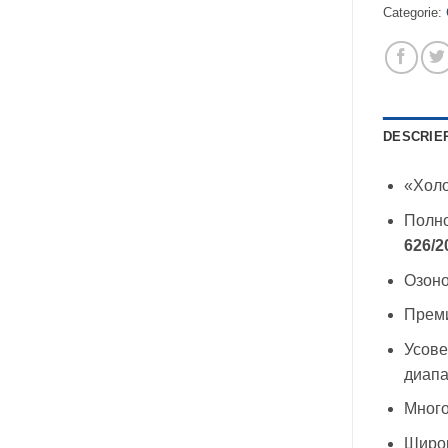
Categorie:
DESCRIE
«Холо
Полно
626/2
Озон
Преми
Усове
диапа
Много
Широк