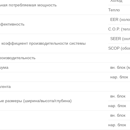
Холод
ная потребляемая мощность
Тепло
EER (холо
фективность
C.O.P. (теп
SEER (ох
 коэффициент производительности системы
SCOP (обог
роизводительность
шума
вн. блок (
нар. блок
агента
вн. блок
ые размеры (ширина/высота/глубина)
нар. блок
вн. блок
нар. блок