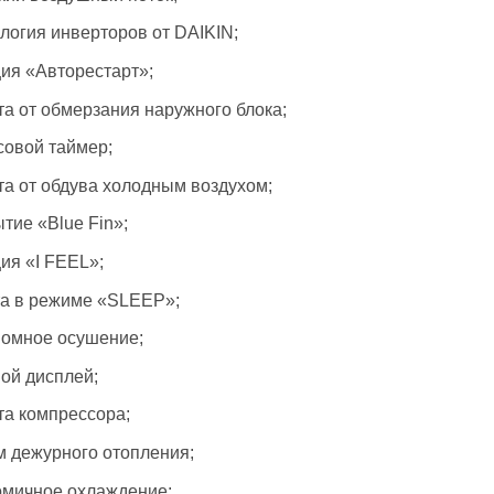
логия инверторов от DAIKIN;
ия «Авторестарт»;
а oт обмерзания наружного блока;
совой таймер;
а от обдува холодным воздухом;
тие «Blue Fin»;
ия «I FEEL»;
а в режиме «SLEEP»;
омное осушение;
ой дисплей;
а компрессора;
 дежурного отопления;
мичное охлаждение;