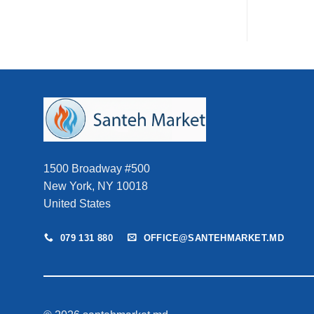
21.960 MDL.
fost:
19.300 MDL.
21.500 MDL.
1500 Broadway #500
New York, NY 10018
United States
079 131 880
OFFICE@SANTEHMARKET.MD