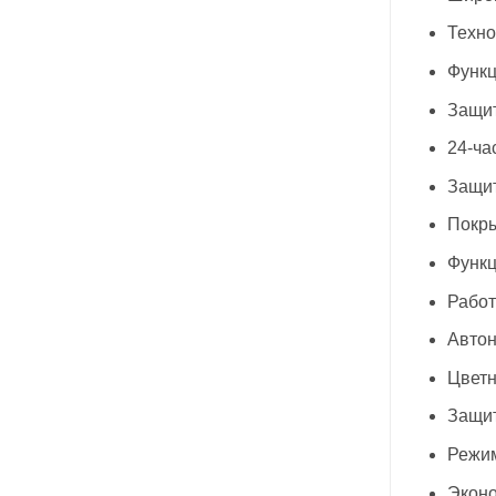
Техно
Функц
Защит
24-ча
Защит
Покры
Функц
Работ
Автон
Цветн
Защит
Режим
Эконо