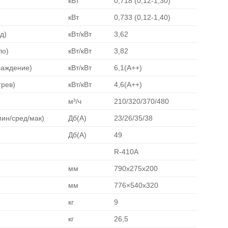
кВт
0,718 (0,12-1,30)
кВт
0,733 (0,12-1,40)
д)
кВт/кВт
3,62
ло)
кВт/кВт
3,82
лаждение)
кВт/кВт
6,1(А++)
рев)
кВт/кВт
4,6(А++)
м³/ч
210/320/370/480
мин/сред/мак)
Дб(А)
23/26/35/38
Дб(А)
49
R-410A
мм
790х275х200
мм
776×540х320
кг
9
кг
26,5