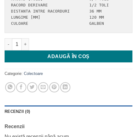
RACORD DERIVARE	                1/2 TOLI

DISTANTA INTRE RACORDURI	36 MM

LUNGIME [MM]	                120 MM

CULOARE	                        GALBEN
Cantitate COLECTOR CU ROBINETI BIANCHI 3 CAIx16mmx3/4
ADAUGĂ ÎN COȘ
Categorie:
Colectoare
RECENZII (0)
Recenzii
Nu există recenzii până acum.