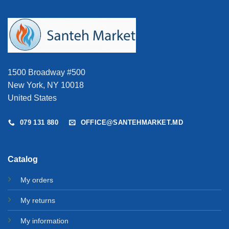
1500 Broadway #500
New York, NY 10018
United States
079 131 880
OFFICE@SANTEHMARKET.MD
Catalog
My orders
My returns
My information