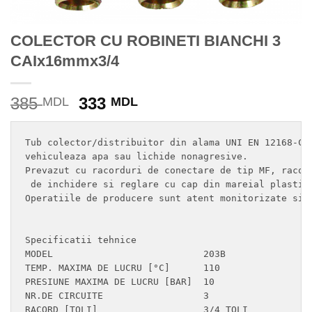
COLECTOR CU ROBINETI BIANCHI 3
CAIx16mmx3/4
Prețul
Prețul
385
333
MDL
MDL
inițial
curent
a
este:
Tub colector/distribuitor din alama UNI EN 12168-CW6
fost:
333 MDL.
vehiculeaza apa sau lichide nonagresive.

385 MDL.
Prevazut cu racorduri de conectare de tip MF, racord
 de inchidere si reglare cu cap din mareial plastic 
Operatiile de producere sunt atent monitorizate si i
Specificatii tehnice

MODEL	                        203B

TEMP. MAXIMA DE LUCRU [°C]	110

PRESIUNE MAXIMA DE LUCRU [BAR]	10

NR.DE CIRCUITE	                3

RACORD [TOLI]	                3/4 TOLI
