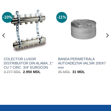
-10%
-11%
COLECTOR LUXOR
BANDA PERIMETRALA
DISTRIBUITOR DIN ALAMA, 1″
AUTOADEZIVA VALSIR 200X7
CU 7 CIRC. 3/4″ EUROCON
mm
Prețul
Prețul
Prețul
Prețul
3.277
MDL
2.950
MDL
35
MDL
31
MDL
inițial
curent
inițial
curent
a
este:
a
este:
fost:
2.950 MDL.
fost:
31 MDL.
3.277 MDL.
35 MDL.