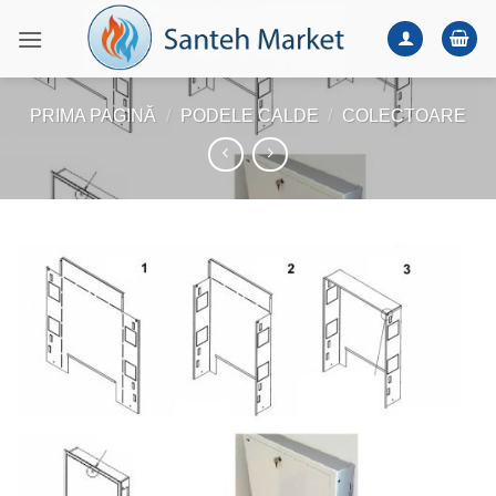
Skip
to
content
PRIMA PAGINĂ
/
PODELE CALDE
/
COLECTOARE