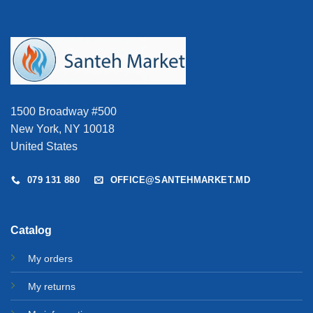
1500 Broadway #500
New York, NY 10018
United States
079 131 880
OFFICE@SANTEHMARKET.MD
Catalog
My orders
My returns