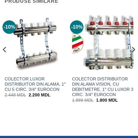
PRODUSE SIMILARE
-10%
-10%
COLECTOR LUXOR
COLECTOR DISTRIBUITOR
DISTRIBUITOR DIN ALAMA, 1″
DIN ALAMA VISION, CU
CU 5 CIRC. 3/4″ EUROCON
DEBITMETRE, 1″ CU LUXOR 3
CIRC. 3/4″ EUROCON
Prețul
Prețul
2.448
MDL
2.200
MDL
inițial
curent
Prețul
Prețul
1.999
MDL
1.800
MDL
a
este:
inițial
curent
DL.
fost:
2.200 MDL.
a
este:
2.448 MDL.
fost:
1.800 MD
1.999 MDL.