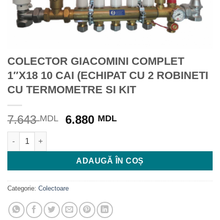
COLECTOR GIACOMINI COMPLET
1″X18 10 CAI (ECHIPAT CU 2 ROBINETI
CU TERMOMETRE SI KIT
Prețul
Prețul
7.643
6.880
MDL
MDL
inițial
curent
Cantitate COLECTOR GIACOMINI COMPLET 1"X18 10 CAI (ECH
a
este:
fost:
6.880 MDL.
ADAUGĂ ÎN COȘ
7.643 MDL.
Categorie:
Colectoare