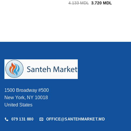
Prețul
Prețul
4.133
MDL
3.720
MDL
inițial
curent
a
este:
fost:
3.720 MD
4.133 MDL.
1500 Broadway #500
New York, NY 10018
United States
079 131 880
OFFICE@SANTEHMARKET.MD