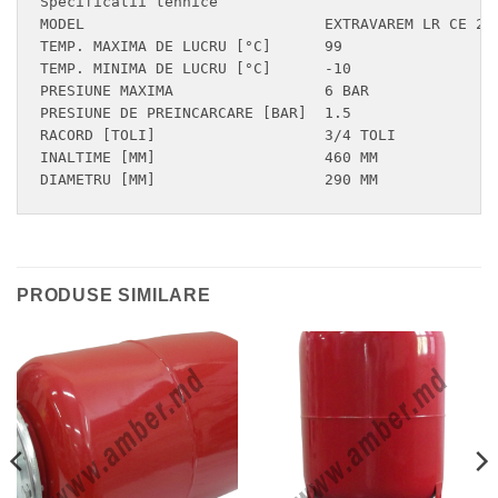
Specificatii tehnice

MODEL                      	EXTRAVAREM LR CE 25

TEMP. MAXIMA DE LUCRU [°C]	99

TEMP. MINIMA DE LUCRU [°C]	-10

PRESIUNE MAXIMA              	6 BAR

PRESIUNE DE PREINCARCARE [BAR]	1.5

RACORD [TOLI]                	3/4 TOLI

INALTIME [MM]               	460 MM

DIAMETRU [MM]               	290 MM
PRODUSE SIMILARE