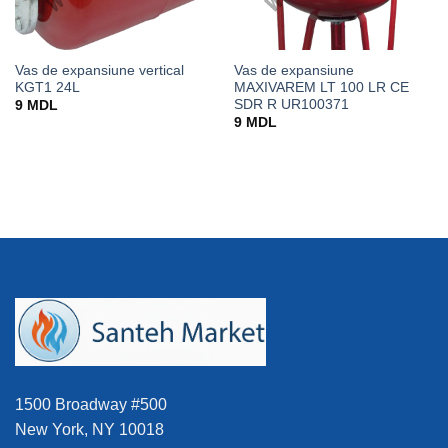
Vas de expansiune vertical
Vas de expansiune
KGT1 24L
MAXIVAREM LT 100 LR CE
SDR R UR100371
9
MDL
9
MDL
1500 Broadway #500
New York, NY 10018