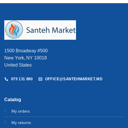
1500 Broadway #500
New York, NY 10018
United States
079 131 880
OFFICE@SANTEHMARKET.MD
Catalog
My orders
My returns