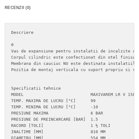
RECENZII (0)
Descriere

©

Vas de expansiune pentru instalatii de incalzite cu 
Corpul cilindric este confectionat din otel finisat 
Membrana din cauciuc NU este destinata instalatiilor
Pozitia de montaj verticala cu suport propriu si rac
Specificatii tehnice

MODEL                        	MAXIVAREM LR V 150

TEMP. MAXIMA DE LUCRU [°C]	99

TEMP. MINIMA DE LUCRU [°C]	-10

PRESIUNE MAXIMA              	6 BAR

PRESIUNE DE PREINCARCARE [BAR]	1.5

RACORD [TOLI]                	1 ½ TOLI

INALTIME [MM]              	810 MM

DIAMETRU [MM]               	554 MM