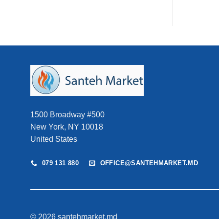
1500 Broadway #500
New York, NY 10018
United States
079 131 880
OFFICE@SANTEHMARKET.MD
© 2026 santehmarket.md