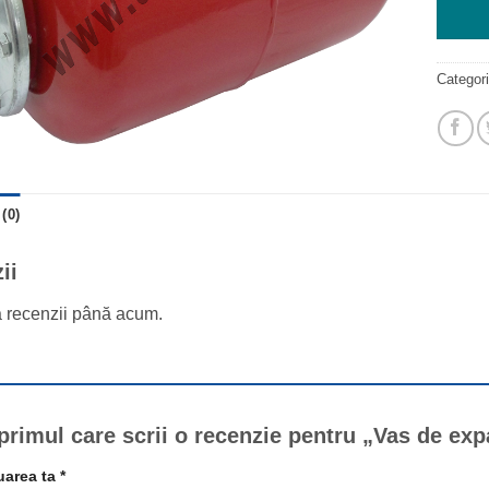
Categor
(0)
ii
ă recenzii până acum.
 primul care scrii o recenzie pentru „Vas de e
uarea ta
*