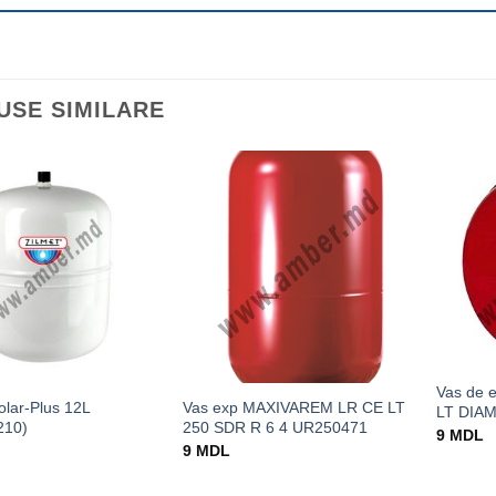
USE SIMILARE
Vas de 
olar-Plus 12L
Vas exp MAXIVAREM LR CE LT
LT DIAM
210)
250 SDR R 6 4 UR250471
9
MDL
9
MDL