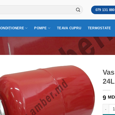
079 131 880
CONDIȚIONERE
POMPE
TEAVA CUPRU
TERMOSTATE
Vas
24L
9
MD
Cantit