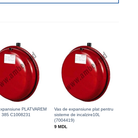
expansiune PLATVAREM
Vas de expansiune plat pentru
 385 C1008231
sisteme de incalzire10L
(7004419)
9
MDL