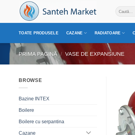
Skip
Caută
to
după:
content
TOATE PRODUSELE
CAZANE
RADIATOARE
PRIMA PAGINĂ
/
VASE DE EXPANSIUNE
BROWSE
Bazine INTEX
Boilere
Boilere cu serpantina
Cazane