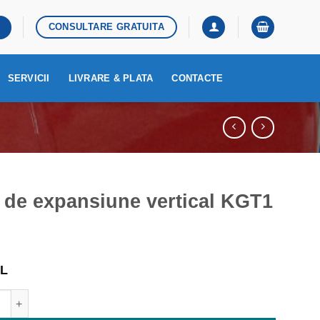
CONSULTARE GRATUITA
SERVICII
LIVRARE & PLATA
CONTACTE
 de expansiune vertical KGT1
L
ate Vas de expansiune vertical KGT1 24L