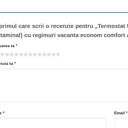
 primul care scrii o recenzie pentru „Termostat f
taminal) cu regimuri vacanta econom comfor
uarea ta
*
nzia ta
*
e
*
Email
*