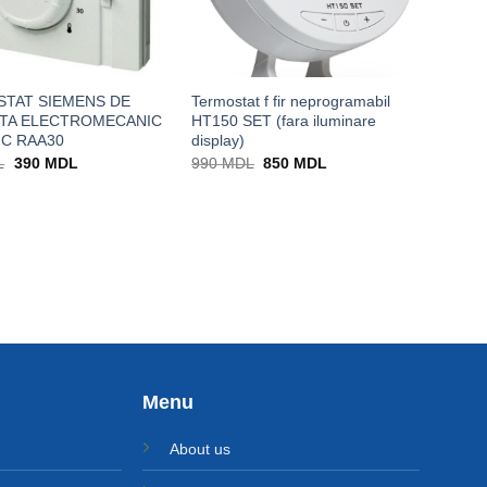
TAT SIEMENS DE
Termostat f fir neprogramabil
TA ELECTROMECANIC
HT150 SET (fara iluminare
 C RAA30
display)
Prețul
Prețul
Prețul
Prețul
L
390
MDL
990
MDL
850
MDL
inițial
curent
inițial
curent
a
este:
a
este:
fost:
390 MDL.
fost:
850 MDL.
459 MDL.
990 MDL.
Menu
About us