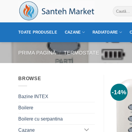
Skip
Caută
to
după:
content
TOATE PRODUSELE
CAZANE
RADIATOARE
PRIMA PAGINĂ
/
TERMOSTATE
BROWSE
-14%
Bazine INTEX
Boilere
Boilere cu serpantina
Cazane