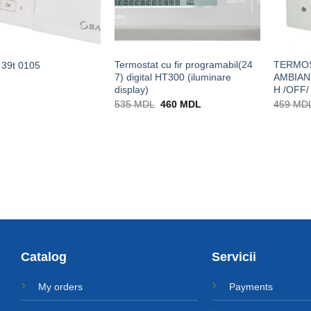
Termostat cu fir programabil(24
TERMOS
 39t 0105
7) digital HT300 (iluminare
AMBIAN
display)
H /OFF/
Prețul
Prețul
535
MDL
460
MDL
459
MD
inițial
curent
a
este:
fost:
460 MDL.
535 MDL.
Catalog
Servicii
My orders
Payments