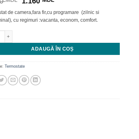
Prețul
Prețul
50
1.160
MDL
MDL
inițial
curent
tat de camera,fara fir,cu programare (zilnic si
a
este:
inal), cu regimuri :vacanta, econom, comfort.
fost:
1.160 MDL.
1.350 MDL.
te Termostat f fir programabil (zilnic si saptaminal) cu regimuri
ADAUGĂ ÎN COȘ
ie:
Termostate