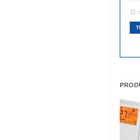
PROD
-15%