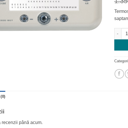
1.3
Termos
saptam
Cantita
Categor
(0)
ii
ă recenzii până acum.