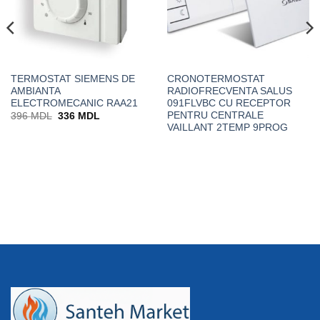
TERMOSTAT SIEMENS DE
CRONOTERMOSTAT
AMBIANTA
RADIOFRECVENTA SALUS
ELECTROMECANIC RAA21
091FLVBC CU RECEPTOR
PENTRU CENTRALE
Prețul
Prețul
396
MDL
336
MDL
inițial
curent
VAILLANT 2TEMP 9PROG
a
este:
fost:
336 MDL.
396 MDL.