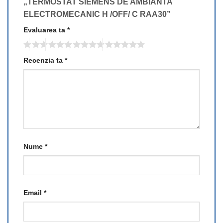
„TERMOSTAT SIEMENS DE AMBIANTA
ELECTROMECANIC H /OFF/ C RAA30”
Evaluarea ta
*
Recenzia ta
*
Nume
*
Email
*