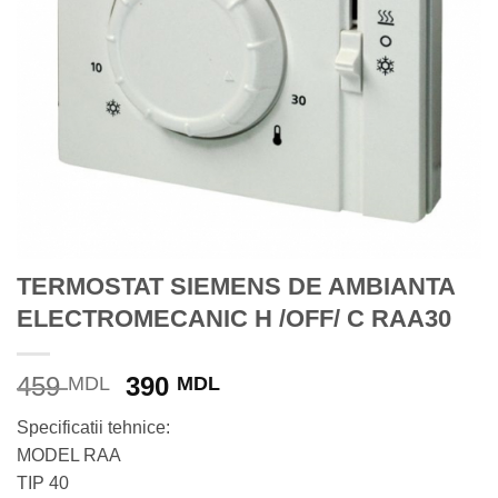
TERMOSTAT SIEMENS DE AMBIANTA
ELECTROMECANIC H /OFF/ C RAA30
Prețul
Prețul
459
390
MDL
MDL
inițial
curent
Specificatii tehnice:
a
este:
MODEL RAA
fost:
390 MDL.
TIP 40
459 MDL.