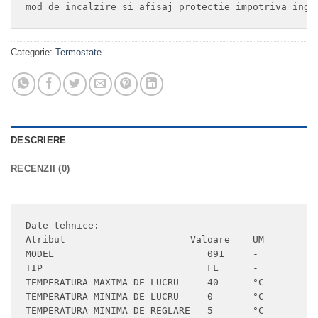
mod de incalzire si afisaj protectie impotriva ingh
Categorie:
Termostate
DESCRIERE
RECENZII (0)
Date tehnice:

Atribut	                     Valoare	UM

MODEL	                        091	-

TIP	                        FL	-

TEMPERATURA MAXIMA DE LUCRU	40	°C

TEMPERATURA MINIMA DE LUCRU	0	°C

TEMPERATURA MINIMA DE REGLARE	5	°C
