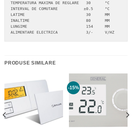
TEMPERATURA MAXIMA DE REGLARE	30	°C

INTERVAL DE COMUTARE	       ±0.5	°C

LATIME	                        30	MM

INALTIME	                80	MM

LUNGIME	                        154	MM

ALIMENTARE ELECTRICA	        3/-	V/HZ
PRODUSE SIMILARE
-15%