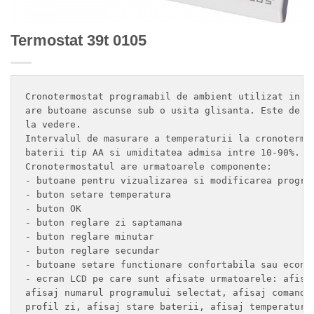
Termostat 39t 0105
Cronotermostat programabil de ambient utilizat in i
are butoane ascunse sub o usita glisanta. Este de cu
la vedere. 

Intervalul de masurare a temperaturii la cronotermos
baterii tip AA si umiditatea admisa intre 10-90%. 

Cronotermostatul are urmatoarele componente: 

- butoane pentru vizualizarea si modificarea program
- buton setare temperatura 

- buton OK 

- buton reglare zi saptamana 

- buton reglare minutar 

- buton reglare secundar 

- butoane setare functionare confortabila sau econom
- ecran LCD pe care sunt afisate urmatoarele: afisaj
afisaj numarul programului selectat, afisaj comanda 
profil zi, afisaj stare baterii, afisaj temperatura