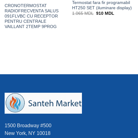
Termostat fara fir programabil
CRONOTERMOSTAT
HT250 SET (iluminare display)
RADIOFRECVENTA SALUS
Prețul
Prețul
1.065
MDL
910
MDL
091FLVBC CU RECEPTOR
inițial
curent
a
este:
PENTRU CENTRALE
fost:
910 MDL.
VAILLANT 2TEMP 9PROG
1.065 MDL.
1500 Broadway #500
New York, NY 10018