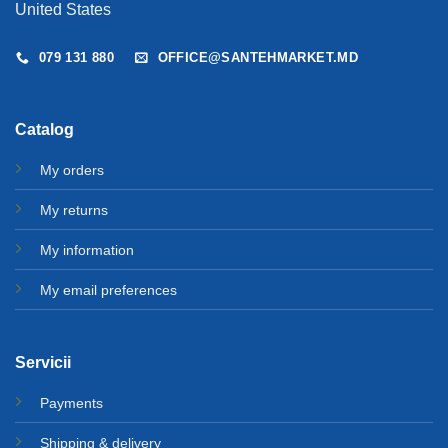
United States
079 131 880
OFFICE@SANTEHMARKET.MD
Catalog
My orders
My returns
My information
My email preferences
Servicii
Payments
Shipping & delivery