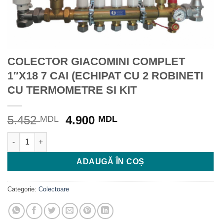
COLECTOR GIACOMINI COMPLET
1″X18 7 CAI (ECHIPAT CU 2 ROBINETI
CU TERMOMETRE SI KIT
Prețul
Prețul
5.452
4.900
MDL
MDL
inițial
curent
Cantitate COLECTOR GIACOMINI COMPLET 1"X18 7 CAI (ECHI
a
este:
fost:
4.900 MDL.
ADAUGĂ ÎN COȘ
5.452 MDL.
Categorie:
Colectoare