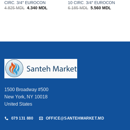
CIRC. 3/4″ EUROCON
10 CIRC. 3/4″ EUROCON
Prețul
Prețul
Prețul
Prețul
4.825
MDL
4.340
MDL
6.185
MDL
5.560
MDL
inițial
curent
inițial
curent
a
este:
a
este:
fost:
4.340 MDL.
fost:
5.560 MD
4.825 MDL.
6.185 MDL.
1500 Broadway #500
New York, NY 10018
United States
079 131 880
OFFICE@SANTEHMARKET.MD