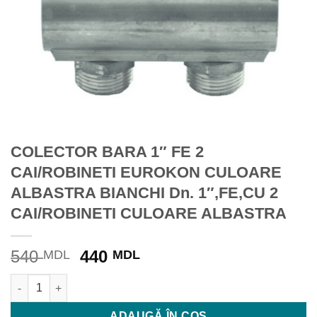
COLECTOR BARA 1″ FE 2
CAI/ROBINETI EUROKON CULOARE
ALBASTRA BIANCHI Dn. 1″,FE,CU 2
CAI/ROBINETI CULOARE ALBASTRA
Prețul
Prețul
540
440
MDL
MDL
inițial
curent
Cantitate COLECTOR BARA 1" FE 2 CAI/ROBINETI EUROKON 
a
este:
fost:
440 MDL.
ADAUGĂ ÎN COȘ