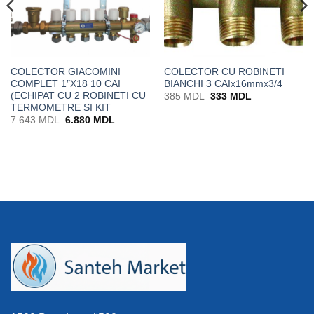
COLECTOR GIACOMINI
COLECTOR CU ROBINETI
COMPLET 1″X18 10 CAI
BIANCHI 3 CAIx16mmx3/4
(ECHIPAT CU 2 ROBINETI CU
Prețul
Prețul
385
MDL
333
MDL
inițial
curent
TERMOMETRE SI KIT
a
este:
Prețul
Prețul
7.643
MDL
6.880
MDL
fost:
333 MDL.
inițial
curent
385 MDL.
a
este:
fost:
6.880 MDL.
7.643 MDL.