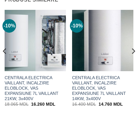
-10%
-10%
CENTRALA ELECTRICA
CENTRALA ELECTRICA
VAILLANT, INCALZIRE
VAILLANT, INCALZIRE
ELOBLOCK, VAS
ELOBLOCK, VAS
EXPANSIUNE 7L VAILLANT
EXPANSIUNE 7L VAILLANT
21KW, 3x400V
14KW, 3x400V
Prețul
Prețul
Prețul
Prețul
18.065
MDL
16.260
MDL
16.400
MDL
14.760
MDL
inițial
curent
inițial
curent
0 MDL.
a
este:
a
este:
fost:
16.260 MDL.
fost:
14.760
18.065 MDL.
16.400 MDL.