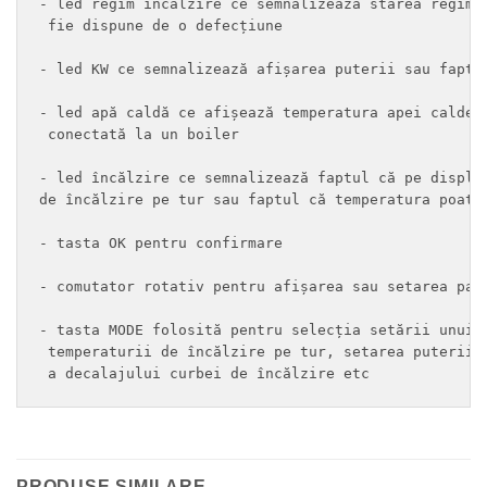
- led regim încălzire ce semnalizează starea regimul
 fie dispune de o defecțiune

- led KW ce semnalizează afișarea puterii sau faptul
- led apă caldă ce afișează temperatura apei calde m
 conectată la un boiler

- led încălzire ce semnalizează faptul că pe display
de încălzire pe tur sau faptul că temperatura poate 
- tasta OK pentru confirmare

- comutator rotativ pentru afișarea sau setarea para
- tasta MODE folosită pentru selecția setării unui p
 temperaturii de încălzire pe tur, setarea puterii, 
 a decalajului curbei de încălzire etc
PRODUSE SIMILARE