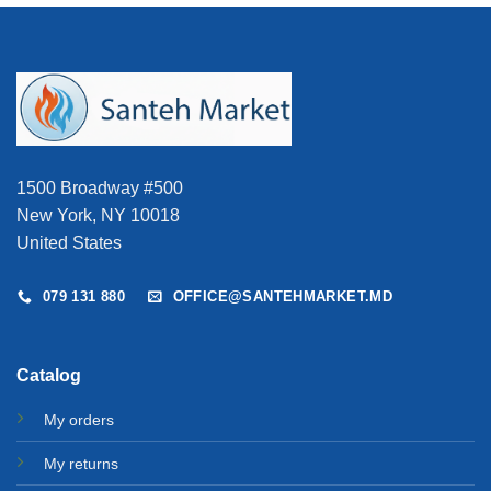
1500 Broadway #500
New York, NY 10018
United States
079 131 880
OFFICE@SANTEHMARKET.MD
Catalog
My orders
My returns