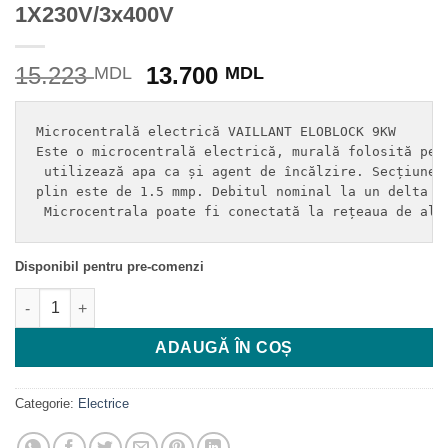
1X230V/3x400V
Prețul
Prețul
15.223
13.700
MDL
MDL
inițial
curent
a
este:
Microcentrală electrică VAILLANT ELOBLOCK 9KW

fost:
13.700 MDL.
Este o microcentrală electrică, murală folosită pent
15.223 MDL.
 utilizează apa ca și agent de încălzire. Secțiunea 
plin este de 1.5 mmp. Debitul nominal la un delta T 
 Microcentrala poate fi conectată la rețeaua de ali
Disponibil pentru pre-comenzi
Cantitate CENTRALA ELECTRICA VAILLANT, INCALZIRE ELOBL
ADAUGĂ ÎN COȘ
Categorie:
Electrice