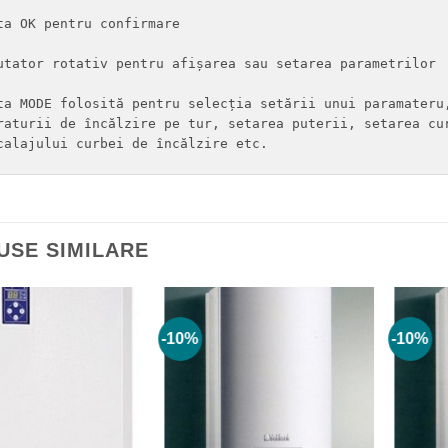
ta OK pentru confirmare

utator rotativ pentru afișarea sau setarea parametrilor

ta MODE folosită pentru selecția setării unui paramateru,
raturii de încălzire pe tur, setarea puterii, setarea cur
calajului curbei de încălzire etc.
USE SIMILARE
-10%
-10%