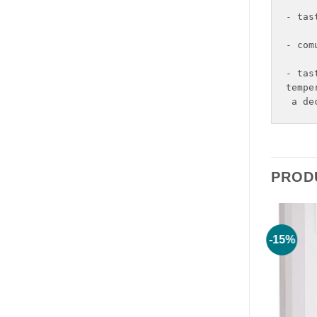
- tas
- com
- tas
tempe
 a de
PROD
-10%
-15%