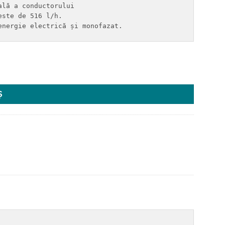
lă a conductorului

ste de 516 l/h. 

energie electrică și monofazat.
XPANSIUNE 7L VAILLANT 21KW, 3x400V
Ș