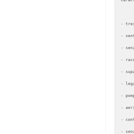
- tre
- ven
- sen
- rac
- sup
- leg
- pomp
- aer
- cont
- sen