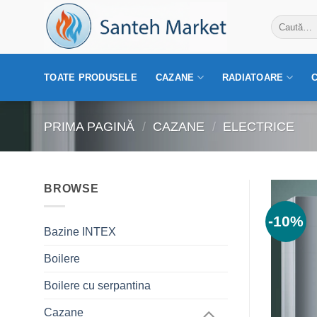
Skip
Caută
to
după:
content
TOATE PRODUSELE
CAZANE
RADIATOARE
PRIMA PAGINĂ
/
CAZANE
/
ELECTRICE
BROWSE
-10%
Bazine INTEX
Boilere
Boilere cu serpantina
Cazane