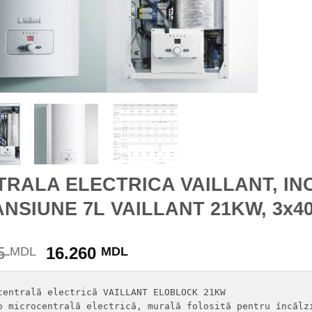
TRALA ELECTRICA VAILLANT, IN
NSIUNE 7L VAILLANT 21KW, 3x4
Prețul
Prețul
65
16.260
MDL
MDL
inițial
curent
a
este:
centrală electrică VAILLANT ELOBLOCK 21KW

fost:
16.260 MDL.
o microcentrală electrică, murală folosită pentru încălzi