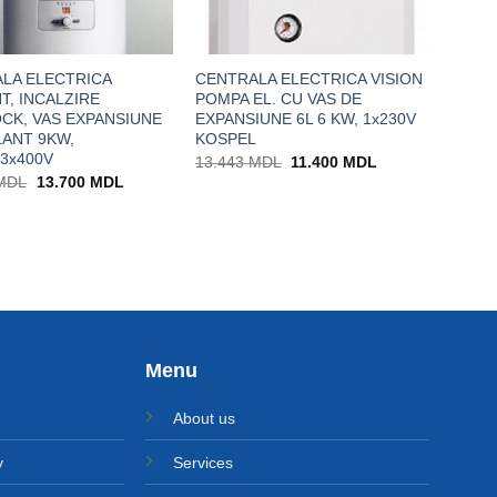
LA ELECTRICA
CENTRALA ELECTRICA VISION
T, INCALZIRE
POMPA EL. CU VAS DE
CK, VAS EXPANSIUNE
EXPANSIUNE 6L 6 KW, 1x230V
LANT 9KW,
KOSPEL
/3x400V
Prețul
Prețul
13.443
MDL
11.400
MDL
inițial
curent
Prețul
Prețul
MDL
13.700
MDL
a
este:
inițial
curent
fost:
11.400 MDL.
a
este:
13.443 MDL.
fost:
13.700 MDL.
15.223 MDL.
Menu
About us
y
Services