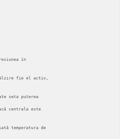
esiunea în 

lzire fie el activ,

te seta puterea

că centrala este 

ată temperatura de 
