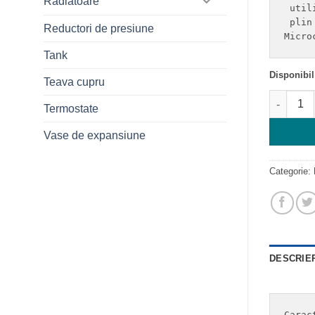
Radiatoare
 util
 plin
Reductori de presiune
Micro
Tank
Disponibi
Teava cupru
Cantitat
Termostate
Vase de expansiune
Categorie:
DESCRIE
Carac