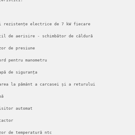
i rezistențe electrice de 7 kW fiecare

til de aerisire - schimbător de căldură

zor de presiune

ord pentru manometru

apă de siguranța

area la pământ a carcasei și a returului

ă

isitor automat

actor

zor de temperatură ntc
