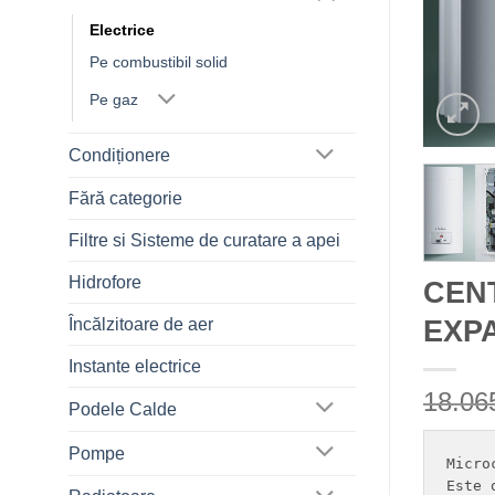
Electrice
Pe combustibil solid
Pe gaz
Condiționere
Fără categorie
Filtre si Sisteme de curatare a apei
Hidrofore
CEN
EXPA
Încălzitoare de aer
Instante electrice
18.0
Podele Calde
Pompe
Micro
Este 