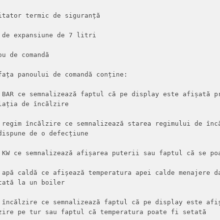
itator termic de siguranță

 de expansiune de 7 litri

ou de comandă

fața panoului de comandă conține:

 BAR ce semnalizează faptul că pe display este afișată pr
lația de încălzire

 regim încălzire ce semnalizează starea regimului de încă
dispune de o defecțiune

 KW ce semnalizează afișarea puterii sau faptul că se poa
 apă caldă ce afișează temperatura apei calde menajere da
tată la un boiler

 încălzire ce semnalizează faptul că pe display este afiș
zire pe tur sau faptul că temperatura poate fi setată
