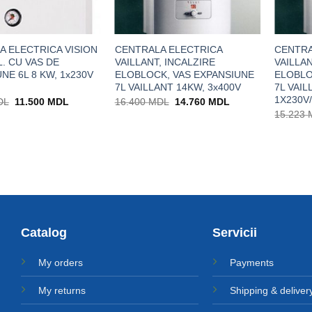
A ELECTRICA VISION
CENTRALA ELECTRICA
CENTRA
. CU VAS DE
VAILLANT, INCALZIRE
VAILLAN
NE 6L 8 KW, 1x230V
ELOBLOCK, VAS EXPANSIUNE
ELOBLO
7L VAILLANT 14KW, 3x400V
7L VAIL
1X230V
Prețul
Prețul
Prețul
Prețul
DL
11.500
MDL
16.400
MDL
14.760
MDL
inițial
curent
inițial
curent
15.223
a
este:
a
este:
fost:
11.500 MDL.
fost:
14.760 MDL.
13.530 MDL.
16.400 MDL.
Catalog
Servicii
My orders
Payments
My returns
Shipping & deliver