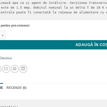
18.065 MDL.
izează apa ca și agent de încălzire. Secțiunea transversa
 este de 1.5 mmp. Debitul nominal la un delta T de 10 K e
centrala poate fi conectată la rețeaua de alimentare cu 
l pentru pre-comenzi
e CENTRALA ELECTRICA VAILLANT, INCALZIRE ELOBLOCK, VAS E
ADAUGĂ ÎN CO
Electrice
RE
RECENZII (0)
teristici:
