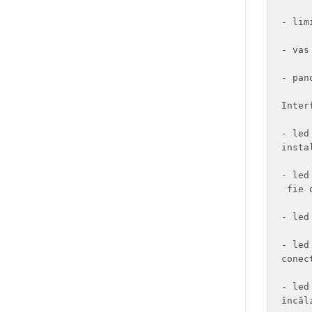
- lim
- vas
- pan
Inter
- led
insta
- led
 fie 
- led
- led
conec
- led
încăl