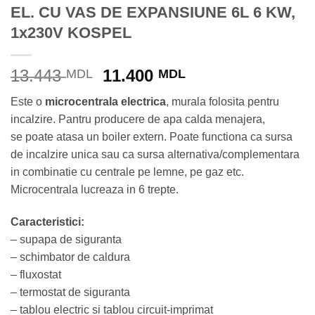
EL. CU VAS DE EXPANSIUNE 6L 6 KW,
1x230V KOSPEL
Prețul
Prețul
13.443
11.400
MDL
MDL
inițial
curent
Este o
microcentrala electrica
, murala folosita pentru
a
este:
incalzire. Pantru producere de apa calda menajera,
fost:
11.400 MDL.
se poate atasa un boiler extern. Poate functiona ca sursa
13.443 MDL.
de incalzire unica sau ca sursa alternativa/complementara
in combinatie cu centrale pe lemne, pe gaz etc.
Microcentrala lucreaza in 6 trepte.
Caracteristici:
– supapa de siguranta
– schimbator de caldura
– fluxostat
– termostat de siguranta
– tablou electric si tablou circuit-imprimat