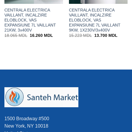
CENTRALA ELECTRICA
CENTRALA ELECTRICA
VAILLANT, INCALZIRE
VAILLANT, INCALZIRE
ELOBLOCK, VAS
ELOBLOCK, VAS
EXPANSIUNE 7L VAILLANT
EXPANSIUNE 7L VAILLANT
21KW, 3x400V
9KW, 1X230V/3x400V
Prețul
Prețul
Prețul
Prețul
18.065
MDL
16.260
MDL
15.223
MDL
13.700
MDL
inițial
curent
inițial
curent
0 MDL.
a
este:
a
este:
fost:
16.260 MDL.
fost:
13.700
18.065 MDL.
15.223 MDL.
1500 Broadway #500
New York, NY 10018