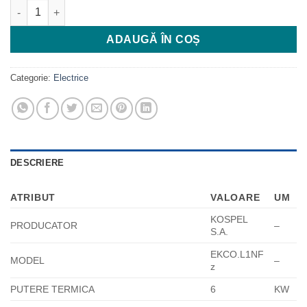
Cantitate CENTRALA ELECTRICA VISION POMPA EL. CU VAS DE
ADAUGĂ ÎN COȘ
Categorie:
Electrice
DESCRIERE
ATRIBUT
VALOARE
UM
KOSPEL
PRODUCATOR
–
S.A.
EKCO.L1NF
MODEL
–
z
PUTERE TERMICA
6
KW