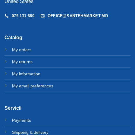
United States
079 131 880
OFFICE@SANTEHMARKET.MD
Catalog
My orders
My returns
My information
My email preferences
Servicii
Payments
Shipping & delivery