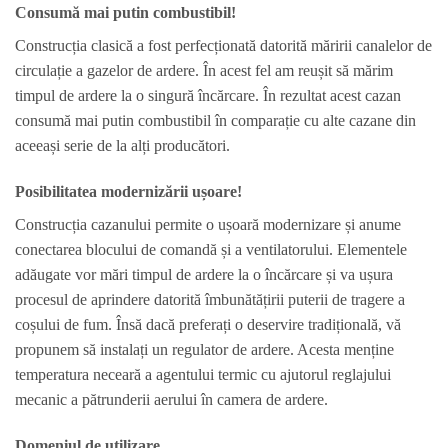
Consumă mai putin combustibil!
Construcția clasică a fost perfecționată datorită măririi canalelor de
circulație a gazelor de ardere. În acest fel am reușit să mărim
timpul de ardere la o singură încărcare. În rezultat acest cazan
consumă mai putin combustibil în comparație cu alte cazane din
aceeași serie de la alți producători.
Posibilitatea modernizării ușoare!
Construcția cazanului permite o ușoară modernizare și anume
conectarea blocului de comandă și a ventilatorului. Elementele
adăugate vor mări timpul de ardere la o încărcare și va ușura
procesul de aprindere datorită îmbunătățirii puterii de tragere a
coșului de fum. Însă dacă preferați o deservire tradițională, vă
propunem să instalați un regulator de ardere. Acesta menține
temperatura neceară a agentului termic cu ajutorul reglajului
mecanic a pătrunderii aerului în camera de ardere.
Domeniul de utilizare.