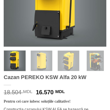
Cazan PEREKO KSW Alfa 20 kW
Prețul
Prețul
18.504
16.570
MDL
MDL
inițial
curent
Pentru cei care iubesc soluțiile calitative!
a
este:
fost:
16.570 MDL.
Construcția cazanului KSW ALFA se bazează pe