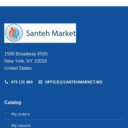
1500 Broadway #500
New York, NY 10018
United States
079 131 880
OFFICE@SANTEHMARKET.MD
Catalog
My orders
My returns