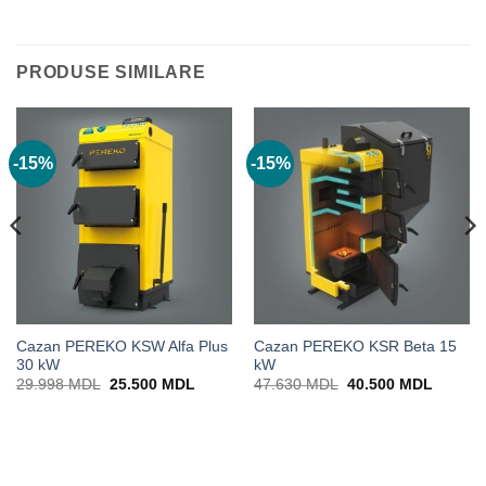
PRODUSE SIMILARE
-15%
-15%
Cazan PEREKO KSW Alfa Plus
Cazan PEREKO KSR Beta 15
30 kW
kW
Prețul
Prețul
Prețul
Prețul
29.998
MDL
25.500
MDL
47.630
MDL
40.500
MDL
inițial
curent
inițial
curent
a
este:
a
este:
0 MDL.
fost:
25.500 MDL.
fost:
40.500
29.998 MDL.
47.630 MDL.