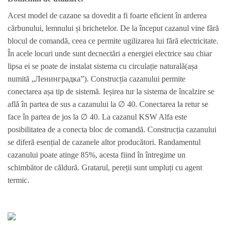
Acest model de cazane sa dovedit a fi foarte eficient în arderea
cărbunului, lemnului și brichetelor. De la început cazanul vine fără
blocul de comandă, ceea ce permite ugilizarea lui fără electricitate.
În acele locuri unde sunt decnectări a energiei electrice sau chiar
lipsa ei se poate de instalat sistema cu circulație naturală(așa
numită „Ленинградка”). Construcția cazanului permite
conectarea așa tip de sistemă. Ieșirea tur la sistema de încalzire se
află în partea de sus a cazanului la ∅ 40. Conectarea la retur se
face în partea de jos la ∅ 40. La cazanul KSW Alfa este
posibilitatea de a conecta bloc de comandă. Construcția cazanului
se diferă esențial de cazanele altor producători. Randamentul
cazanului poate atinge 85%, acesta fiind în întregime un
schimbător de căldură. Gratarul, pereții sunt umpluți cu agent
termic.