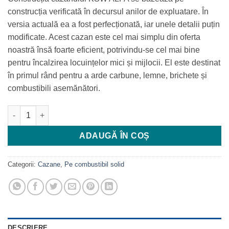
18.504 MDL.
construcția verificată în decursul anilor de expluatare. În
versia actuală ea a fost perfecționată, iar unele detalii puțin
modificate. Acest cazan este cel mai simplu din oferta
noastră însă foarte eficient, potrivindu-se cel mai bine
pentru încalzirea locuințelor mici și mijlocii. El este destinat
în primul rând pentru a arde carbune, lemne, brichete și
combustibili asemănători.
Cantitate Cazan PEREKO KSW Alfa 20 kW
ADAUGĂ ÎN COȘ
Categorii:
Cazane
,
Pe combustibil solid
DESCRIERE