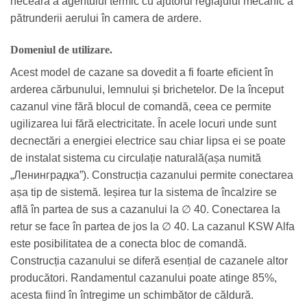
neceară a agentului termic cu ajutorul reglajului mecanic a
pătrunderii aerului în camera de ardere.
Domeniul de utilizare.
Acest model de cazane sa dovedit a fi foarte eficient în
arderea cărbunului, lemnului și brichetelor. De la început
cazanul vine fără blocul de comandă, ceea ce permite
ugilizarea lui fără electricitate. În acele locuri unde sunt
decnectări a energiei electrice sau chiar lipsa ei se poate
de instalat sistema cu circulație naturală(așa numită
„Ленинградка”). Construcția cazanului permite conectarea
așa tip de sistemă. Ieșirea tur la sistema de încalzire se
află în partea de sus a cazanului la ∅ 40. Conectarea la
retur se face în partea de jos la ∅ 40. La cazanul KSW Alfa
este posibilitatea de a conecta bloc de comandă.
Construcția cazanului se diferă esențial de cazanele altor
producători. Randamentul cazanului poate atinge 85%,
acesta fiind în întregime un schimbător de căldură.