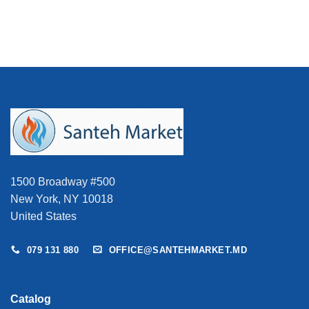
a
este:
a
este:
0 MDL.
fost:
20.990 MDL.
fost:
27.885
24.693 MDL.
32.807 MDL.
1500 Broadway #500
New York, NY 10018
United States
079 131 880
OFFICE@SANTEHMARKET.MD
Catalog