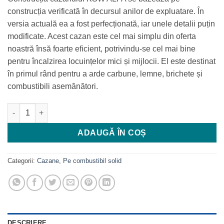
17.749 MDL.
construcția verificată în decursul anilor de expluatare. În
versia actuală ea a fost perfecționată, iar unele detalii puțin
modificate. Acest cazan este cel mai simplu din oferta
noastră însă foarte eficient, potrivindu-se cel mai bine
pentru încalzirea locuințelor mici și mijlocii. El este destinat
în primul rând pentru a arde carbune, lemne, brichete și
combustibili asemănători.
Cantitate Cazan PEREKO KSW Alfa 16 kW
ADAUGĂ ÎN COȘ
Categorii:
Cazane
,
Pe combustibil solid
DESCRIERE