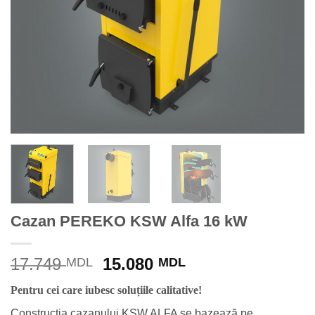
Cazan PEREKO KSW Alfa 16 kW
Prețul
Prețul
17.749
15.080
MDL
MDL
inițial
curent
Pentru cei care iubesc soluțiile calitative!
a
este:
fost:
15.080 MDL.
Construcția cazanului KSW ALFA se bazează pe