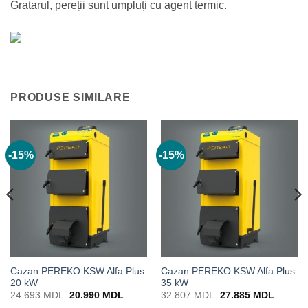
Gratarul, pereții sunt umpluți cu agent termic.
PRODUSE SIMILARE
-15%
-15%
Cazan PEREKO KSW Alfa Plus
Cazan PEREKO KSW Alfa Plus
20 kW
35 kW
Prețul
Prețul
Prețul
Prețul
24.693
MDL
20.990
MDL
32.807
MDL
27.885
MDL
inițial
curent
inițial
curent