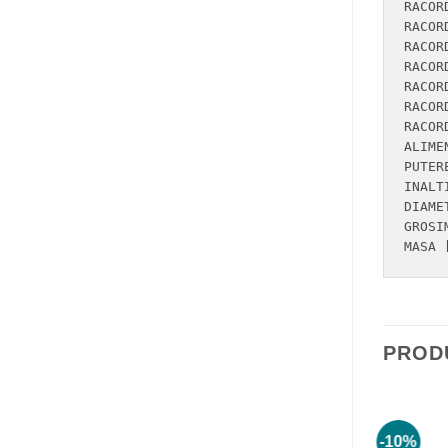
RACORD I
RACORD IE
RACORD IN
RACORD IE
RACORD IN
RACORD IE
RACORD GOL
ALIMENTAR
PUTERE R
INALTIME [MM]	     
DIAMETRU EXTE
GROSIM
PROD
-10%
-10%