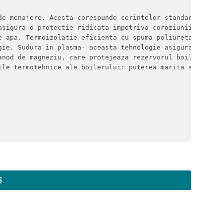
de menajere. Acesta corespunde cerintelor standardului de
asigura o protectie ridicata impotriva coroziunii, dar si
e apa. Termoizolatie eficienta cu spuma poliuretanica far
gie. Sudura in plasma- aceasta tehnologie asigura structu
anod de magneziu, care protejeaza rezervorul boilerului i
ile termotehnice ale boilerului: puterea marita a serpent
 150L, 2000W
Ș