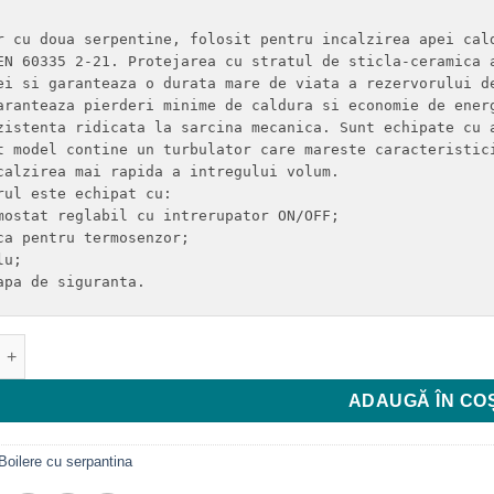
8.176 MDL.
r cu doua serpentine, folosit pentru incalzirea apei cal
EN 60335 2-21. Protejarea cu stratul de sticla-ceramica 
ei si garanteaza o durata mare de viata a rezervorului d
aranteaza pierderi minime de caldura si economie de ener
zistenta ridicata la sarcina mecanica. Sunt echipate cu 
t model contine un turbulator care mareste caracteristic
calzirea mai rapida a intregului volum.

rul este echipat cu:

mostat reglabil cu intrerupator ON/OFF;

ca pentru termosenzor;

u;

apa de siguranta.
e BOILER TESY CU DOUA SERPENTINE SI REZISTENTA ELECTRICA,
ADAUGĂ ÎN CO
Boilere cu serpantina