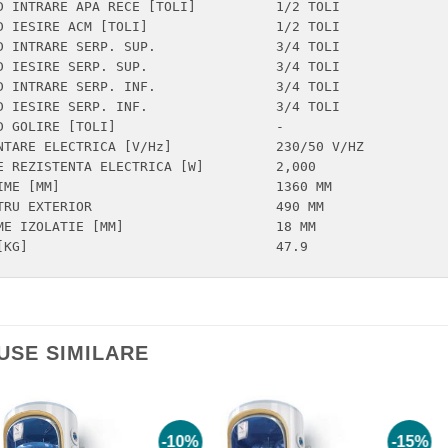
NTRARE APA RECE [TOLI] 	        1/2 TOLI

SIRE ACM [TOLI]	        1/2 TOLI

TRARE SERP. SUP.	        3/4 TOLI

SIRE SERP. SUP.	        3/4 TOLI

TRARE SERP. INF.	        3/4 TOLI

SIRE SERP. INF.	        3/4 TOLI

IRE [TOLI]	                -

E ELECTRICA [V/Hz]	        230/50 V/HZ

EZISTENTA ELECTRICA [W]	        2,000

                   1360 MM

RIOR	                490 MM

E IZOLATIE [MM]           	18 MM

MASA [KG]                       	47.9
USE SIMILARE
-10%
-15%