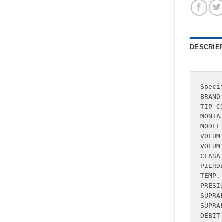
DESCRIE
Speci
BRAND	                                TESY

TIP CONSTRUCTIV	
MONTAJ	                                PER
MODEL	                                GCV

VOLUM [L]	             
VOLUM ACM [L]	   
CLASA DE EF
PIERDERE
TEMP. MA
PRESIUN
SUPRAF
SUPRAF
DEBIT ACM 