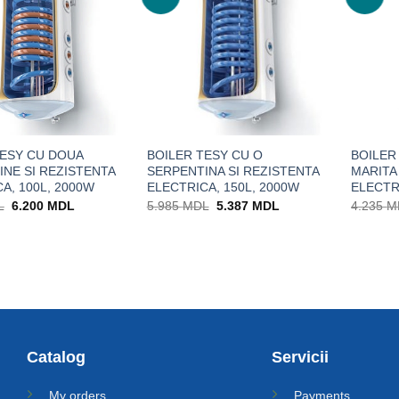
TESY CU DOUA
BOILER TESY CU O
BOILER
NE SI REZISTENTA
SERPENTINA SI REZISTENTA
MARITA
A, 100L, 2000W
ELECTRICA, 150L, 2000W
ELECTR
Prețul
Prețul
Prețul
Prețul
L
6.200
MDL
5.985
MDL
5.387
MDL
4.235
M
inițial
curent
inițial
curent
a
este:
a
este:
fost:
6.200 MDL.
fost:
5.387 MDL.
6.888 MDL.
5.985 MDL.
Catalog
Servicii
My orders
Payments