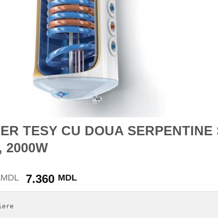
ER TESY CU DOUA SERPENTINE 
, 2000W
Prețul
Prețul
6
7.360
MDL
MDL
inițial
curent
a
este:
ere

fost:
7.360 MDL.