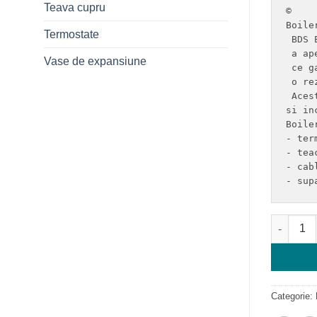
Teava cupru
©

Boile
Termostate
 BDS 
 a ap
Vase de expansiune
 ce g
 o re
 Aces
si in
Boile
- ter
- tea
- cabl
- sup
Cantitat
Categorie: