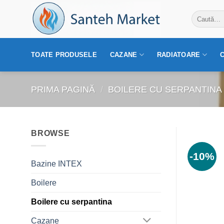
Skip
Caută
to
după:
content
TOATE PRODUSELE
CAZANE
RADIATOARE
PRIMA PAGINĂ
/
BOILERE CU SERPANTINA
BROWSE
-10%
Bazine INTEX
Boilere
Boilere cu serpantina
Cazane