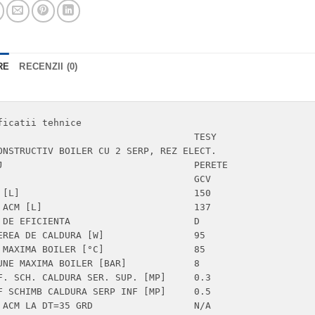
RE
RECENZII (0)
ficatii tehnice

BOILER CU 2 SERP, REZ ELECT.

ETE

           150

                     137

ICIENTA	                D

A DE CALDURA [W]	        95

XIMA BOILER [°C]	        85

E MAXIMA BOILER [BAR]	        8

. SCH. CALDURA SER. SUP. [MP]	0.3

 SCHIMB CALDURA SERP INF [MP]	0.5

LA DT=35 GRD	                N/A
