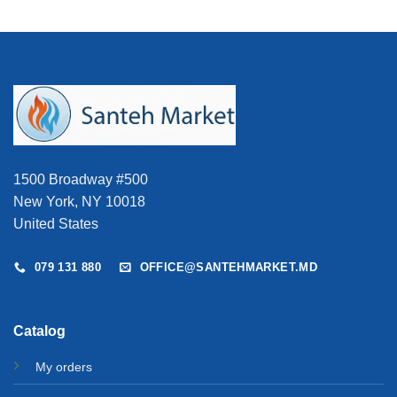
1500 Broadway #500
New York, NY 10018
United States
079 131 880
OFFICE@SANTEHMARKET.MD
Catalog
My orders