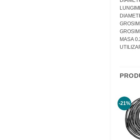
DIAMET
LUNGIM
DIAMETR
GROSIME
GROSIM
MASA 0.
UTILIZA
PROD
-20%
-21%