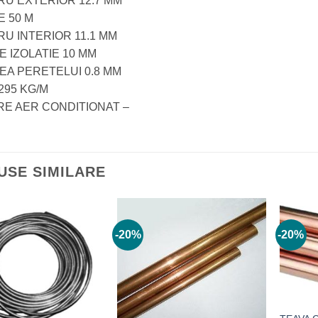
RU EXTERIOR 12.7 MM
E 50 M
U INTERIOR 11.1 MM
 IZOLATIE 10 MM
EA PERETELUI 0.8 MM
295 KG/M
RE AER CONDITIONAT –
USE SIMILARE
-20%
-20%