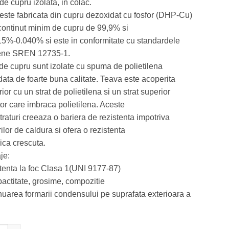
e cupru izolata, in colac.
a
este:
este fabricata din cupru dezoxidat cu fosfor (DHP-Cu)
fost:
78 MDL.
continut minim de cupru de 99,9% si
93 MDL.
5%-0.040% si este in conformitate cu standardele
ene SREN 12735-1.
 de cupru sunt izolate cu spuma de polietilena
ata de foarte buna calitate. Teava este acoperita
rior cu un strat de polietilena si un strat superior
tor care imbraca polietilena. Aceste
raturi creeaza o bariera de rezistenta impotriva
ilor de caldura si ofera o rezistenta
ca crescuta.
je:
stenta la foc Clasa 1(UNI 9177-87)
actitate, grosime, compozitie
nuarea formarii condensului pe suprafata exterioara a
ate TEAVA CUPRU IZOLATA IN COLAC PT INSTALATII AER CONDIT