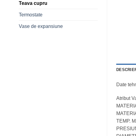
Teava cupru
Termostate
Vase de expansiune
DESCRIE
Date teh
Atribut 
MATERI
MATERIA
TEMP. M
PRESIU