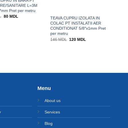
CUPRU IN BARA PT
IRE/SANITARE L=3M
7mm Pret per metru
Prețul
Prețul
L
80
MDL
TEAVA CUPRU IZOLATA IN
inițial
curent
COLAC PT INSTALATII AER
a
este:
fost:
80 MDL.
CONDITIONAT 5/8″x1mm Pret
100 MDL.
per metru
Prețul
Prețul
146
MDL
120
MDL
inițial
curent
a
este:
fost:
120 MDL.
146 MDL.
Menu
About us
y
Services
Blog