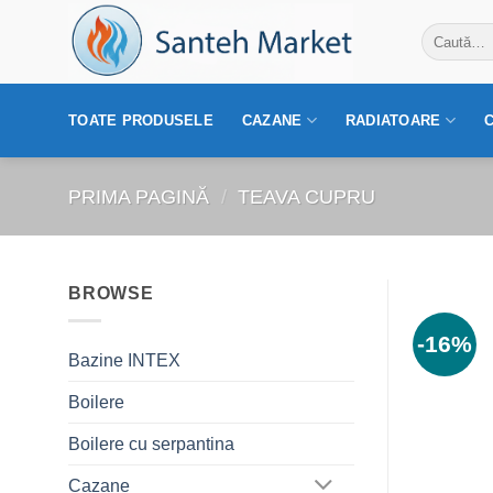
Skip
Caută
to
după:
content
TOATE PRODUSELE
CAZANE
RADIATOARE
PRIMA PAGINĂ
/
TEAVA CUPRU
BROWSE
-16%
Bazine INTEX
Boilere
Boilere cu serpantina
Cazane