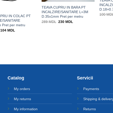
TEAVA 
INCALZ
TEAVA CUPRU IN BARA PT
D.18×0.
INCALZIRE/SANITARE L=3M
100
MD
PRU IN COLAC PT
D.35x1mm Pret per metru
E/SANITARE
Prețul
Prețul
289
MDL
230
MDL
inițial
curent
Pret per metru
a
este:
Prețul
Prețul
104
MDL
fost:
230 MDL.
inițial
curent
289 MDL.
a
este:
fost:
104 MDL.
131 MDL.
Catalog
Servicii
My orders
Payments
My returns
Shipping & deliver
My information
Returns