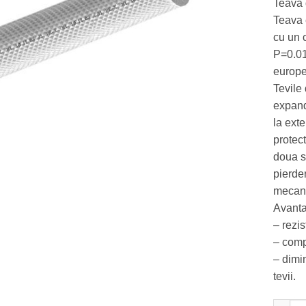
Teava d
Teava 
cu un 
P=0.01
europ
Tevile
expand
la exte
protec
doua st
pierder
mecani
Avanta
– rezi
– comp
– dimi
tevii.
Cantit