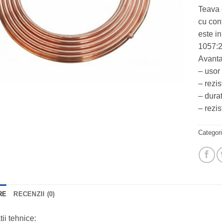
Teava 
cu con
este i
1057:2
Avanta
– usor 
– rezis
– durat
– rezis
Categor
RE
RECENZII (0)
tii tehnice: