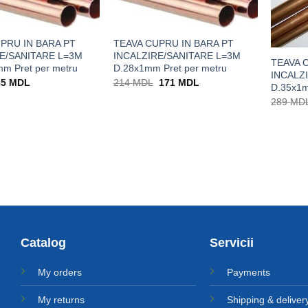
PRU IN BARA PT
TEAVA CUPRU IN BARA PT
E/SANITARE L=3M
INCALZIRE/SANITARE L=3M
TEAVA 
m Pret per metru
D.28x1mm Pret per metru
INCALZ
rețul
Prețul
Prețul
Prețul
65
MDL
214
MDL
171
MDL
D.35x1m
nițial
curent
inițial
curent
a
este:
a
este:
289
MD
ost:
65 MDL.
fost:
171 MDL.
2 MDL.
214 MDL.
Catalog
Servicii
My orders
Payments
My returns
Shipping & deliver