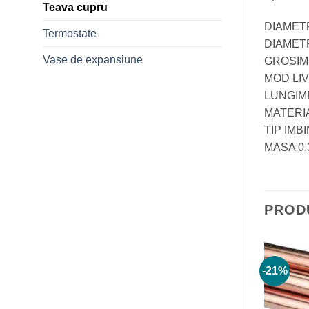
Teava cupru
DIAMET
Termostate
DIAMET
Vase de expansiune
GROSIM
MOD LI
LUNGIME
MATERI
TIP IMB
MASA 0.
PROD
-17%
-21%