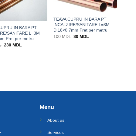
TEAVA CUPRU IN BARA PT
INCALZIRE/SANITARE L=3M
CUPRU IN BARA PT
D.18×0.7mm Pret per metru
IRE/SANITARE L=3M
Prețul
Prețul
100
MDL
80
MDL
m Pret per metru
inițial
curent
a
este:
Prețul
Prețul
L
230
MDL
fost:
80 MDL.
inițial
curent
100 MDL.
a
este:
fost:
230 MDL.
289 MDL.
Menu
About us
y
Services