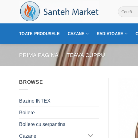
Skip
Caută
to
după:
content
TOATE PRODUSELE
CAZANE
RADIATOARE
PRIMA PAGINĂ
/
TEAVA CUPRU
BROWSE
Bazine INTEX
Boilere
Boilere cu serpantina
Cazane