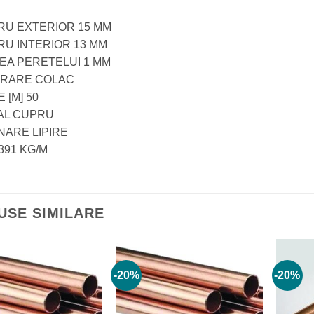
RU EXTERIOR 15 MM
RU INTERIOR 13 MM
EA PERETELUI 1 MM
VRARE COLAC
 [M] 50
AL CUPRU
INARE LIPIRE
391 KG/M
USE SIMILARE
-20%
-20%