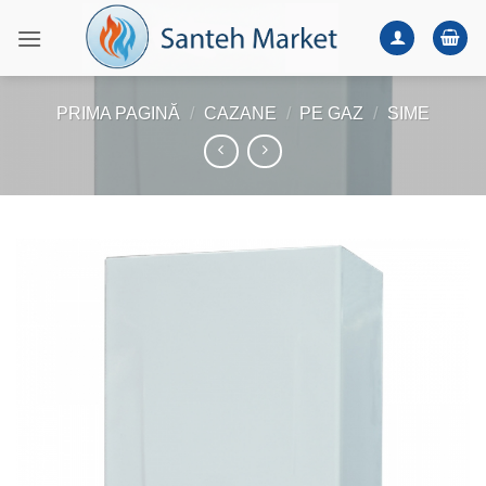
Skip
to
content
PRIMA PAGINĂ
/
CAZANE
/
PE GAZ
/
SIME