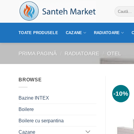
Skip
Caută
to
după:
content
TOATE PRODUSELE
CAZANE
RADIATOARE
PRIMA PAGINĂ
/
RADIATOARE
/
OTEL
BROWSE
-10%
Bazine INTEX
Boilere
Boilere cu serpantina
Cazane