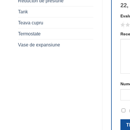
Reductori de presiune
22,
Tank
Eval
Teava cupru
Termostate
Rece
Vase de expansiune
Num