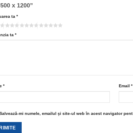
 500 x 1200”
uarea ta
*
nzia ta
*
e
*
Email
*
Salvează-mi numele, emailul și site-ul web în acest navigator pen