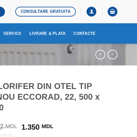
CONSULTARE GRATUITA
SERVICII
LIVRARE & PLATA
CONTACTE
ORIFER DIN OTEL TIP
OU ECCORAD, 22, 500 x
0
Prețul
Prețul
07
1.350
MDL
MDL
inițial
curent