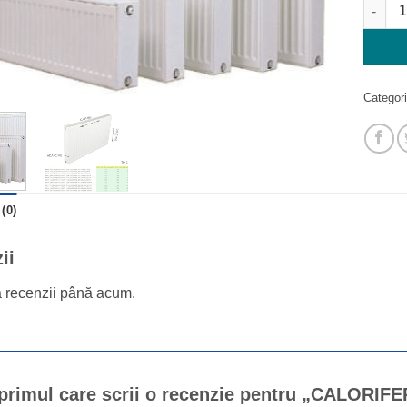
Cantit
Categor
(0)
ii
ă recenzii până acum.
 primul care scrii o recenzie pentru „CALOR