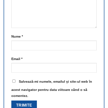
Nume
*
Email
*
Salvează-mi numele, emailul și site-ul web în
acest navigator pentru data viitoare când o să
comentez.