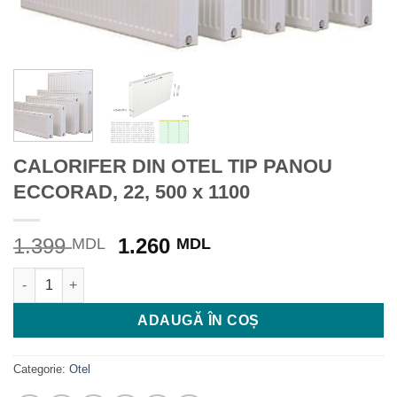
CALORIFER DIN OTEL TIP PANOU
ECCORAD, 22, 500 x 1100
Prețul
Prețul
1.399
1.260
MDL
MDL
inițial
curent
Cantitate CALORIFER DIN OTEL TIP PANOU ECCORAD, 22, 500 
a
este:
fost:
1.260 MDL.
ADAUGĂ ÎN COȘ
1.399 MDL.
Categorie:
Otel