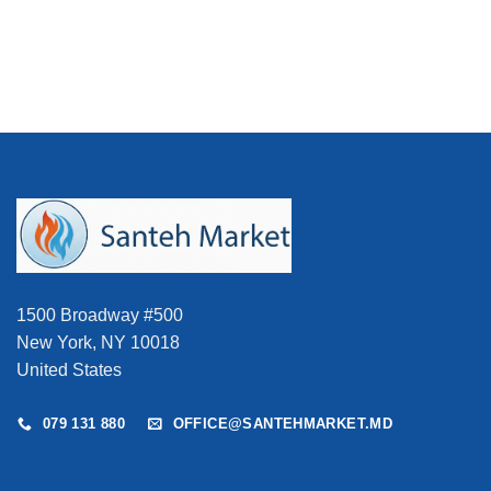
6.043 MDL.
DL.
fost:
2.670 MDL.
2.967 MDL.
1500 Broadway #500
New York, NY 10018
United States
079 131 880
OFFICE@SANTEHMARKET.MD