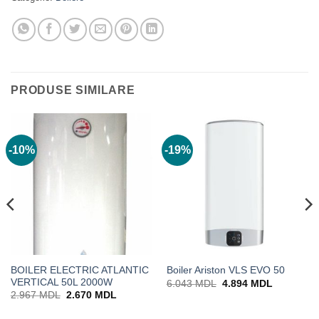
PRODUSE SIMILARE
-10%
-19%
BOILER ELECTRIC ATLANTIC
Boiler Ariston VLS EVO 50
VERTICAL 50L 2000W
Prețul
Prețul
6.043
MDL
4.894
MDL
inițial
curent
Prețul
Prețul
2.967
MDL
2.670
MDL
a
este:
inițial
curent
fost:
4.894 MD
a
este: