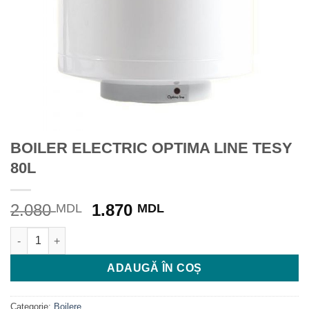
BOILER ELECTRIC OPTIMA LINE TESY
80L
Prețul
Prețul
2.080
1.870
MDL
MDL
inițial
curent
Cantitate BOILER ELECTRIC OPTIMA LINE TESY 80L
a
este:
fost:
1.870 MDL.
ADAUGĂ ÎN COȘ
2.080 MDL.
Categorie:
Boilere