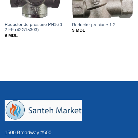
Reductor de presiune PN16 1
Reductor presiune 1 2
2 FF (42G15303)
9
MDL
9
MDL
1500 Broadway #500