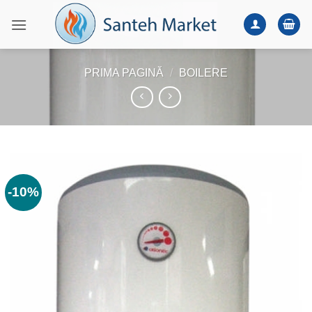
Skip
to
content
PRIMA PAGINĂ
/
BOILERE
-10%