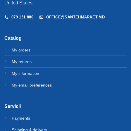
United States
079 131 880
OFFICE@SANTEHMARKET.MD
Catalog
My orders
My returns
My information
My email preferences
Servicii
Payments
Shipping & delivery