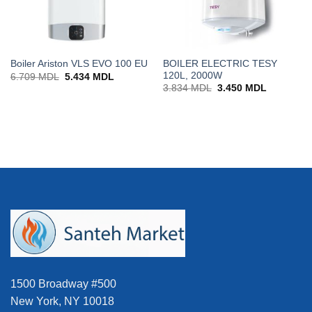
BOILER ELECTRIC TESY
Boiler Ariston VLS EVO 100 EU
120L, 2000W
Prețul
Prețul
6.709
MDL
5.434
MDL
inițial
curent
Prețul
Prețul
3.834
MDL
3.450
MDL
a
este:
inițial
curent
fost:
5.434 MDL.
a
este:
6.709 MDL.
DL.
fost:
3.450 MD
3.834 MDL.
1500 Broadway #500
New York, NY 10018