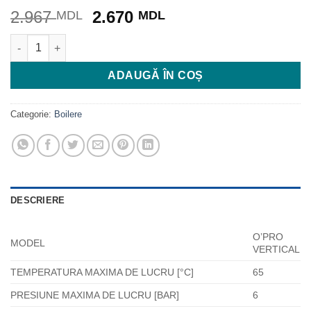
Prețul
Prețul
2.967
2.670
MDL
MDL
inițial
curent
Cantitate BOILER ELECTRIC ATLANTIC VERTICAL 50L 2000W
a
este:
fost:
2.670 MDL.
ADAUGĂ ÎN COȘ
2.967 MDL.
Categorie:
Boilere
DESCRIERE
O’PRO
MODEL
VERTICAL
TEMPERATURA MAXIMA DE LUCRU [°C]
65
PRESIUNE MAXIMA DE LUCRU [BAR]
6