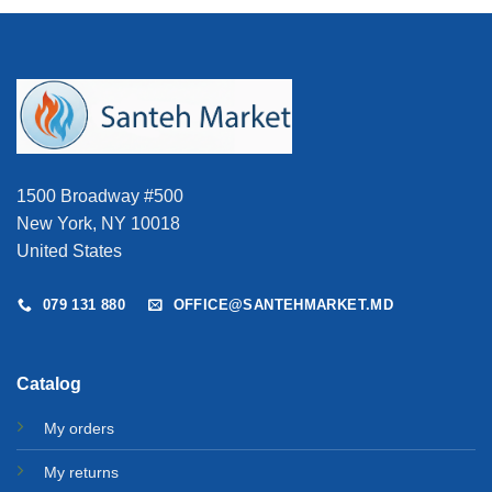
1500 Broadway #500
New York, NY 10018
United States
079 131 880
OFFICE@SANTEHMARKET.MD
Catalog
My orders
My returns