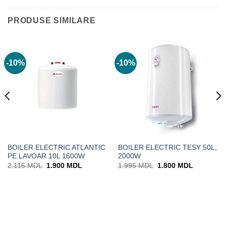
PRODUSE SIMILARE
-10%
-10%
BOILER ELECTRIC ATLANTIC
BOILER ELECTRIC TESY 50L,
PE LAVOAR 10L 1600W
2000W
Prețul
Prețul
Prețul
Prețul
2.115
MDL
1.900
MDL
1.995
MDL
1.800
MDL
inițial
curent
inițial
curent
a
este:
a
este:
DL.
fost:
1.900 MDL.
fost:
1.800 MD
2.115 MDL.
1.995 MDL.