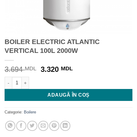
BOILER ELECTRIC ATLANTIC
VERTICAL 100L 2000W
Prețul
Prețul
3.694
3.320
MDL
MDL
inițial
curent
Cantitate BOILER ELECTRIC ATLANTIC VERTICAL 100L 2000W
a
este:
fost:
3.320 MDL.
ADAUGĂ ÎN COȘ
3.694 MDL.
Categorie:
Boilere