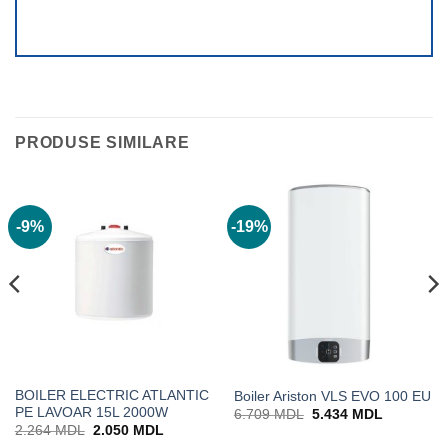
PRODUSE SIMILARE
-9%
-19%
BOILER ELECTRIC ATLANTIC
Boiler Ariston VLS EVO 100 EU
PE LAVOAR 15L 2000W
Prețul
Prețul
6.709
MDL
5.434
MDL
inițial
curent
Prețul
Prețul
2.264
MDL
2.050
MDL
a
este:
inițial
curent