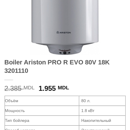
Boiler Ariston PRO R EVO 80V 18K
3201110
Prețul
Prețul
2.385
1.955
MDL
MDL
inițial
curent
a
este:
Объём
80 л.
fost:
1.955 MDL.
Мощность
1.8 кВт
2.385 MDL.
Тип бойлера
Накопительный