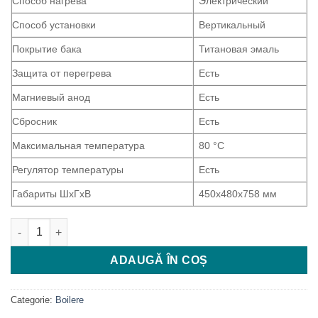
Способ нагрева
Электрический
Способ установки
Вертикальный
Покрытие бака
Титановая эмаль
Защита от перегрева
Есть
Магниевый анод
Есть
Сбросник
Есть
Максимальная температура
80 °C
Регулятор температуры
Есть
Габариты ШхГхВ
450х480х758 мм
Cantitate Boiler Ariston PRO R EVO 80V 18K 3201110
ADAUGĂ ÎN COȘ
Categorie:
Boilere