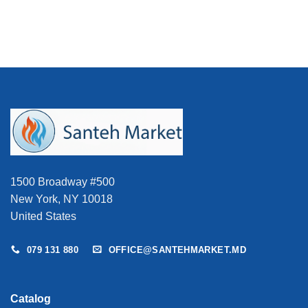
fost:
5.434 MD
a
este:
6.709 MDL.
DL.
fost:
2.050 MDL.
2.264 MDL.
1500 Broadway #500
New York, NY 10018
United States
079 131 880
OFFICE@SANTEHMARKET.MD
Catalog