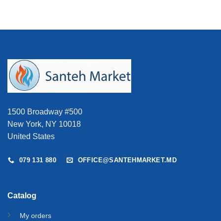
1500 Broadway #500
New York, NY 10018
United States
079 131 880
OFFICE@SANTEHMARKET.MD
Catalog
My orders