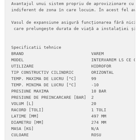
Avantajul unui sistem propriu de aprovizionare cu a
indiferent de zona în care locuim. În acest fel ave
Vasul de expansiune asigură funcționarea fără nici 
 care prelungește durata de viață a instalației și m
Specificatii tehnice

BRAND	                        VAREM

MODEL	                        INTERVAREM LS CE ORIZONTAL

UTILIZARE	                HIDROFOR

TIP CONSTRUCTIV	CILINDRIC       ORIZONTAL

TEMP. MAXIMA DE LUCRU [°C]	99

TEMP. MINIMA DE LUCRU [°C]	-10

PRESIUNE MAXIMA	                10 BAR

PRESIUNE DE PREINCARCARE [BAR]	2

VOLUM [L]	                20

RACORD [TOLI]	                1 TOLI

LATIME [MM]	                497 MM

DIAMETRU [MM]	                274 MM

MASA [KG]	                N/A

CULOARE	                        ROSU