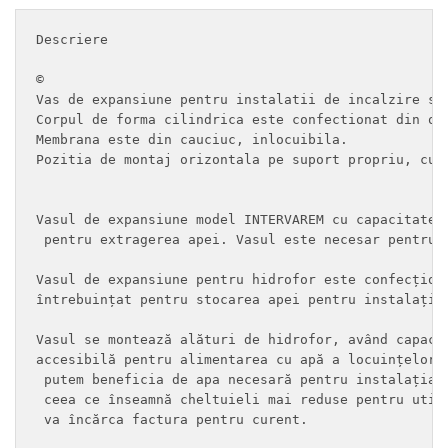
Descriere

©

Vas de expansiune pentru instalatii de incalzire si 
Corpul de forma cilindrica este confectionat din ote
Membrana este din cauciuc, inlocuibila.

Pozitia de montaj orizontala pe suport propriu, cu r
Vasul de expansiune model INTERVAREM cu capacitate 
 pentru extragerea apei. Vasul este necesar pentru 
Vasul de expansiune pentru hidrofor este confecțion
întrebuințat pentru stocarea apei pentru instalația
Vasul se montează alături de hidrofor, având capaci
accesibilă pentru alimentarea cu apă a locuințelor 
 putem beneficia de apa necesară pentru instalația 
 ceea ce înseamnă cheltuieli mai reduse pentru util
 va încărca factura pentru curent.
