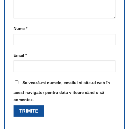
Nume
*
Email
*
Salvează-mi numele, emailul și site-ul web în
acest navigator pentru data viitoare când o să
comentez.