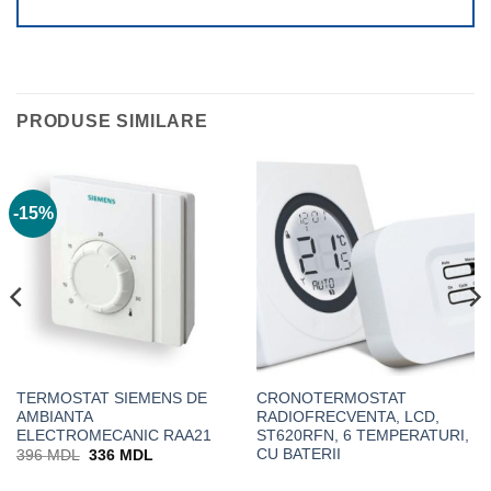
PRODUSE SIMILARE
-15%
TERMOSTAT SIEMENS DE
CRONOTERMOSTAT
AMBIANTA
RADIOFRECVENTA, LCD,
ELECTROMECANIC RAA21
ST620RFN, 6 TEMPERATURI,
CU BATERII
Prețul
Prețul
396
MDL
336
MDL
inițial
curent
a
este: