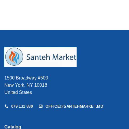
fost:
336 MDL.
396 MDL.
1500 Broadway #500
New York, NY 10018
United States
079 131 880
OFFICE@SANTEHMARKET.MD
Catalog