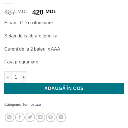
Prețul
Prețul
487
420
MDL
MDL
inițial
curent
Ecran LCD cu iluminare
a
este:
fost:
420 MDL.
Setari de calibrare termica
487 MDL.
Curent de la 2 baterii x AAA
Fara programare
Cantitate Termostat cu fir neprogramabil digital HT200 (iluminar
ADAUGĂ ÎN COȘ
Categorie:
Termostate