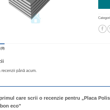
Categor
(0)
ii
ă recenzii până acum.
 primul care scrii o recenzie pentru „Placa Poli
rbon eco”