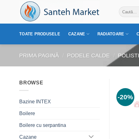
Skip
Caută
to
după:
content
TOATE PRODUSELE
CAZANE
RADIATOARE
PRIMA PAGINĂ
/
PODELE CALDE
/
POLIST
BROWSE
-20%
Bazine INTEX
Boilere
Boilere cu serpantina
Cazane