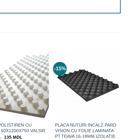
-15%
POLISTIREN CU
PLACA NUTURI INCALZ.PARD.
 50X1200X750 VALSIR
VISION CU FOLIE LAMINATA
PT.TEAVA 16-18MM IZOLATIE
Prețul
Prețul
L
135
MDL