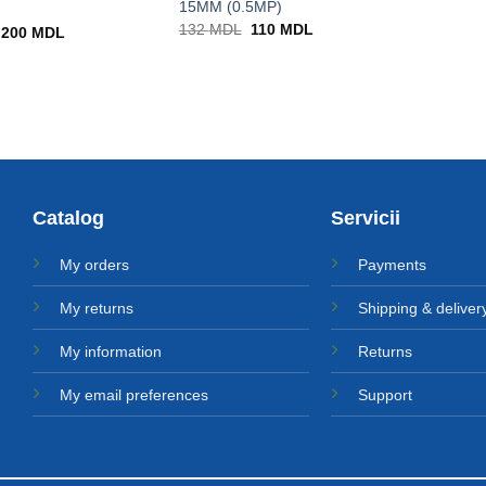
15MM (0.5MP)
Prețul
Prețul
132
MDL
110
MDL
Prețul
Prețul
200
MDL
inițial
curent
inițial
curent
a
este:
a
este:
fost:
110 MDL.
fost:
200 MDL.
132 MDL.
245 MDL.
Catalog
Servicii
My orders
Payments
My returns
Shipping & deliver
My information
Returns
My email preferences
Support