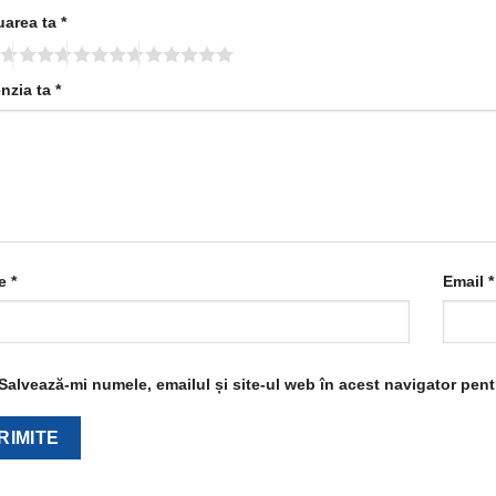
uarea ta
*
nzia ta
*
e
*
Email
*
Salvează-mi numele, emailul și site-ul web în acest navigator pen