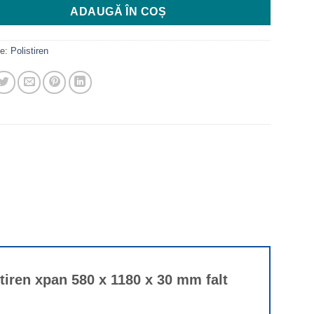
fost:
41 MDL.
ADAUGĂ ÎN COȘ
51 MDL.
ie:
Polistiren
stiren xpan 580 x 1180 x 30 mm falt