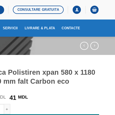
CONSULTARE GRATUITA
SERVICII
LIVRARE & PLATA
CONTACTE
ca Polistiren xpan 580 x 1180
0 mm falt Carbon eco
Prețul
Prețul
41
DL
MDL
inițial
curent
te Placa Polistiren xpan 580 x 1180 x 30 mm falt Carbon eco
a
este: