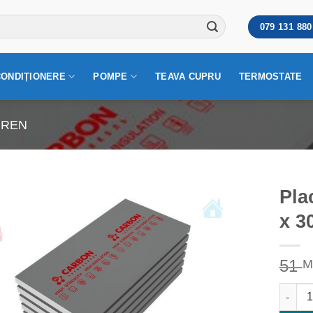
079 131 880
CONDIȚIONERE
POMPE
TEAVA CUPRU
TERMOSTATE
IREN
Pla
x 3
51
M
Cantita