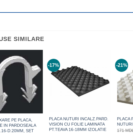
USE SIMILARE
-17%
-21%
PLACA NUTURI INCALZ.PARD.
PLACA 
XARE PE PLACA,
VISION CU FOLIE LAMINATA
NUTURI
E IN PARDOSEALA
PT.TEAVA 16-18MM IZOLATIE
171
MD
D.16-D.20MM, SET