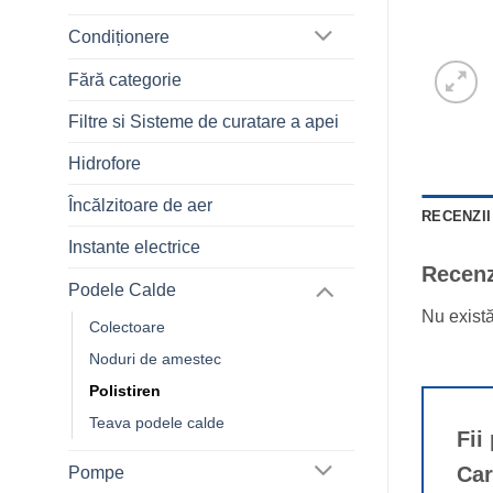
Condiționere
Fără categorie
Filtre si Sisteme de curatare a apei
Hidrofore
Încălzitoare de aer
RECENZII 
Instante electrice
Recenz
Podele Calde
Nu exist
Colectoare
Noduri de amestec
Polistiren
Teava podele calde
Fii
Ca
Pompe