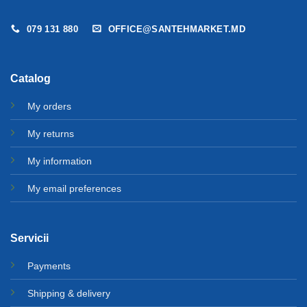
079 131 880
OFFICE@SANTEHMARKET.MD
Catalog
My orders
My returns
My information
My email preferences
Servicii
Payments
Shipping & delivery