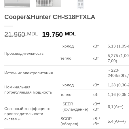
Cooper&Hunter CH-S18FTXLA
Prețul
Prețul
21.960
19.750
MDL
MDL
inițial
curent
холод
кВт
5,13 (1,05-
a
este:
Производительность
fost:
19.750 MDL.
5,275 (1,00
тепло
кВт
21.960 MDL.
7,00)
~ 220-
Источник электропитания
240В/50Гц
холод
кВт
1,28 (0,36-
Номинальная
потребляемая мощность
тепло
кВт
1,16 (0,35-
SEER
кВт/
6,1(А++)
Сезонный коэффициент
(охлаждение)
кВт
производительности
SCOP
кВт/
системы
5,4(А+++)
(обогрев)
кВт