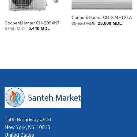
Cooper&Hunter CH-S24FTXLA
Cooper&Hunter CH-S09XN7
Prețul
Prețul
25.620
MDL
23.000
MDL
inițial
curent
Prețul
Prețul
6.050
MDL
5.440
MDL
a
este:
inițial
curent
fost:
23.000
a
este:
25.620 MDL.
0 MDL.
fost:
5.440 MDL.
6.050 MDL.
1500 Broadway #500
New York, NY 10018
United States