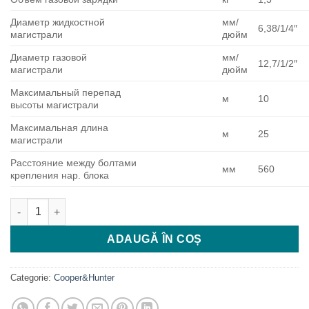
Диаметр жидкостной
мм/
6,38/1/4″
магистрали
дюйм
Диаметр газовой
мм/
12,7/1/2″
магистрали
дюйм
Максимальный перепад
м
10
высоты магистрали
Максимальная длина
м
25
магистрали
Расстояние между болтами
мм
560
крепления нар. блока
Cantitate Cooper&Hunter CH-S18FTXLA
ADAUGĂ ÎN COȘ
Categorie:
Cooper&Hunter