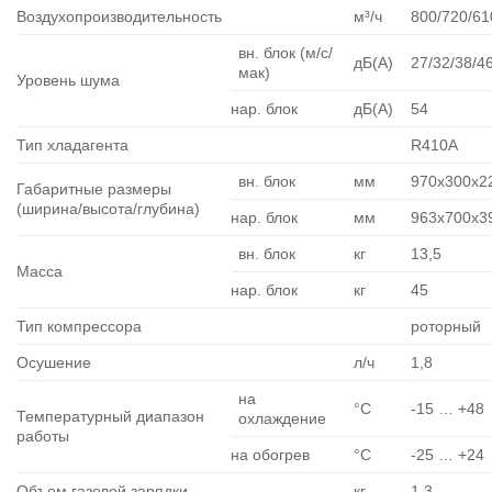
Воздухопроизводительность
м³/ч
800/720/61
вн. блок (м/с/
дБ(А)
27/32/38/4
мак)
Уровень шума
нар. блок
дБ(А)
54
Тип хладагента
R410A
вн. блок
мм
970х300х2
Габаритные размеры
(ширина/высота/глубина)
нар. блок
мм
963х700х3
вн. блок
кг
13,5
Масса
нар. блок
кг
45
Тип компрессора
роторный
Осушение
л/ч
1,8
на
°C
-15 … +48
Температурный диапазон
охлаждение
работы
на обогрев
°C
-25 … +24
Объем газовой зарядки
кг
1,3