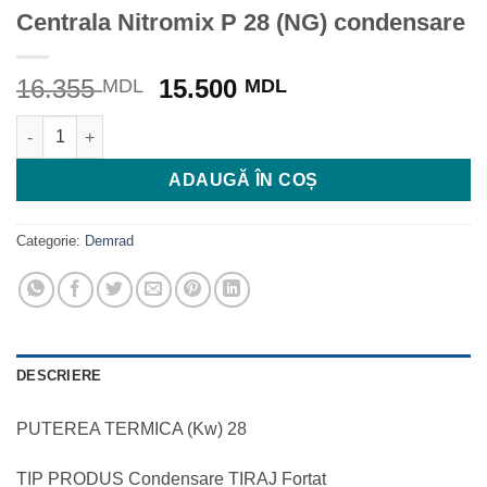
Centrala Nitromix P 28 (NG) condensare
Prețul
Prețul
16.355
15.500
MDL
MDL
inițial
curent
Cantitate Centrala Nitromix P 28 (NG) condensare
a
este:
fost:
15.500 MDL.
ADAUGĂ ÎN COȘ
16.355 MDL.
Categorie:
Demrad
DESCRIERE
PUTEREA TERMICA (Kw) 28
TIP PRODUS Condensare TIRAJ Fortat