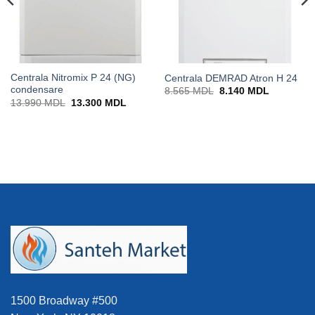
Centrala Nitromix P 24 (NG)
Centrala DEMRAD Atron H 24
condensare
Prețul
Prețul
8.565
MDL
8.140
MDL
inițial
curent
Prețul
Prețul
13.990
MDL
13.300
MDL
a
este:
inițial
curent
0 MDL.
fost:
8.140 MD
a
este:
8.565 MDL.
fost:
13.300 MDL.
13.990 MDL.
1500 Broadway #500