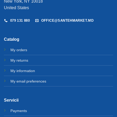
New York, NY 10018
United States
079 131 880
OFFICE@SANTEHMARKET.MD
Catalog
My orders
My returns
My information
My email preferences
Servicii
Payments