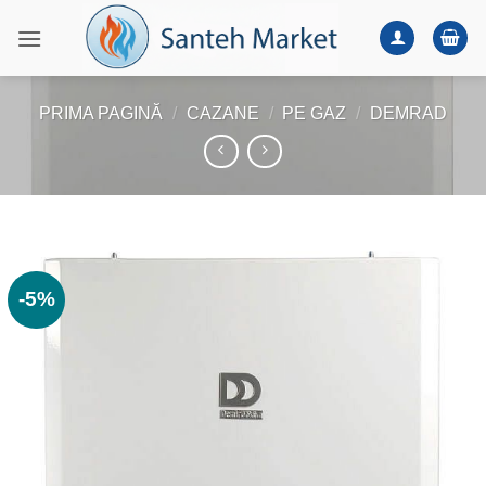
Skip
to
content
PRIMA PAGINĂ
/
CAZANE
/
PE GAZ
/
DEMRAD
-5%