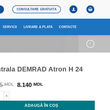
CONSULTARE GRATUITA
SERVICII
LIVRARE & PLATA
CONTACTE
trala DEMRAD Atron H 24
Prețul
Prețul
65
8.140
MDL
MDL
inițial
curent
ate Centrala DEMRAD Atron H 24
a
este:
fost:
8.140 MDL.
ADAUGĂ ÎN COȘ
8.565 MDL.