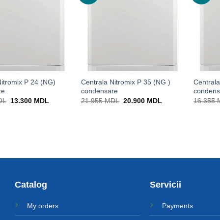
Nitromix P 24 (NG)
Centrala Nitromix P 35 (NG )
Centrala
re
condensare
condens
Prețul
Prețul
Prețul
Prețul
DL
13.300
MDL
21.955
MDL
20.900
MDL
16.355
inițial
curent
inițial
curent
a
este:
a
este:
fost:
13.300 MDL.
fost:
20.900 MDL.
13.990 MDL.
21.955 MDL.
Catalog
Servicii
My orders
Payments