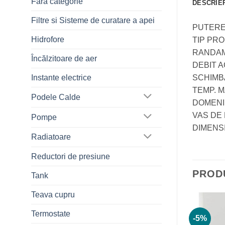
Fără categorie
DESCRIE
Filtre si Sisteme de curatare a apei
PUTEREA
Hidrofore
TIP PRO
RANDAM
Încălzitoare de aer
DEBIT AC
SCHIMBA
Instante electrice
TEMP. M
Podele Calde
DOMENIU
VAS DE 
Pompe
DIMENSI
Radiatoare
Reductori de presiune
PROD
Tank
Teava cupru
Termostate
-5%