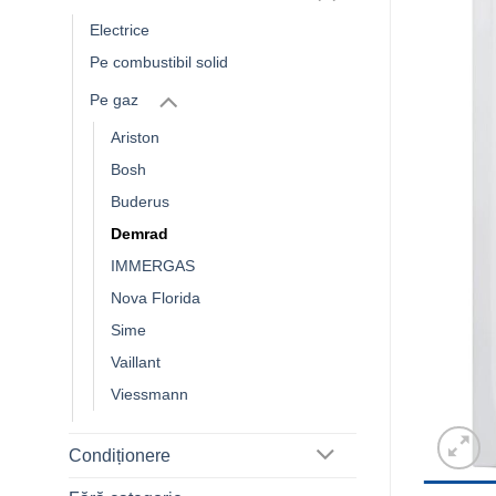
Electrice
Pe combustibil solid
Pe gaz
Ariston
Bosh
Buderus
Demrad
IMMERGAS
Nova Florida
Sime
Vaillant
Viessmann
Condiționere