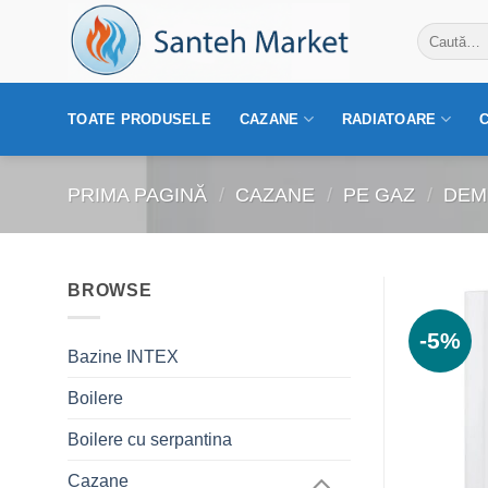
Skip
Caută
to
după:
content
TOATE PRODUSELE
CAZANE
RADIATOARE
PRIMA PAGINĂ
/
CAZANE
/
PE GAZ
/
DEM
BROWSE
-5%
Bazine INTEX
Boilere
Boilere cu serpantina
Cazane