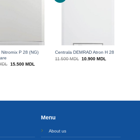
 Nitromix P 28 (NG)
Centrala DEMRAD Atron H 28
are
Prețul
Prețul
11.500
MDL
10.900
MDL
inițial
curent
Prețul
Prețul
MDL
15.500
MDL
a
este:
inițial
curent
fost:
10.900 MDL.
a
este:
11.500 MDL.
fost:
15.500 MDL.
16.355 MDL.
Menu
About us