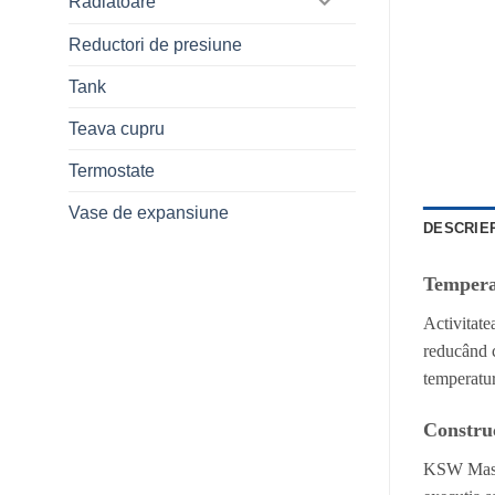
Radiatoare
Reductori de presiune
Tank
Teava cupru
Termostate
Vase de expansiune
DESCRIE
Temperat
Activitate
reducând c
temperatura
Construc
KSW Master