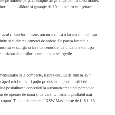
date pe ambele părți. Condițiile de garanție pentru acest model:
orului de căldură și garanție de 10 ani pentru etanșeitatea
n cazul cazanelor noastre, am încercat să o facem cât mai ușor
ului și curățarea camerei de ardere. Pe partea laterală a
enușa să se scurgă în tava de cenușare, de unde poate fi ușor
i orizontale a ușilor pentru a evita scurgerile.
siunilor sale compacte, ieșirea coșului de fum la 45 °,
ăperi mici si locuri puţin predestinate pentru astfel de
xistă posibilitatea conectării la automatizarea unei pompe de
ui de operare de iarnă și de vară. Un sistem gonflabil mai
 în cuptor. Timpul de ardere al KSW Master este de la 6 la 18