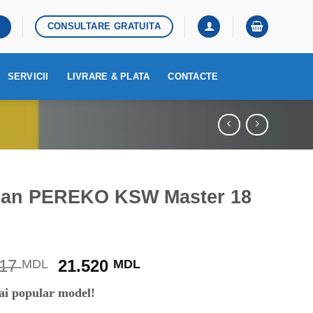
CONSULTARE GRATUITA
SERVICII
LIVRARE & PLATA
CONTACTE
an PEREKO KSW Master 18
Prețul
Prețul
317
21.520
MDL
MDL
inițial
curent
ai popular model!
a
este: