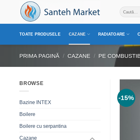
Skip
Caută
to
după:
content
TOATE PRODUSELE
CAZANE
RADIATOARE
PRIMA PAGINĂ
/
CAZANE
/
PE COMBUSTIB
BROWSE
-15%
Bazine INTEX
Boilere
Boilere cu serpantina
Cazane