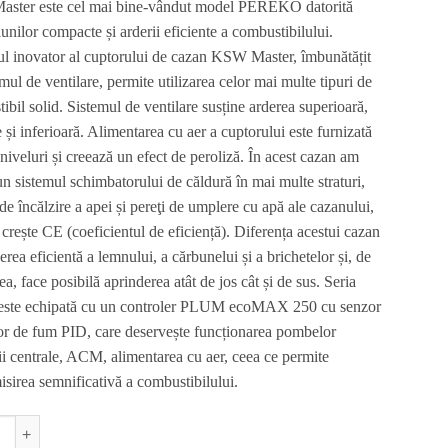
fost:
21.520 MDL.
ster este cel mai bine-vândut model PEREKO datorită
25.317 MDL.
unilor compacte și arderii eficiente a combustibilului.
l inovator al cuptorului de cazan KSW Master, îmbunătățit
mul de ventilare, permite utilizarea celor mai multe tipuri de
ibil solid. Sistemul de ventilare susține arderea superioară,
 și inferioară. Alimentarea cu aer a cuptorului este furnizată
 niveluri și creează un efect de peroliză. În acest cazan am
 un sistemul schimbatorului de căldură în mai multe straturi,
de încălzire a apei și pereţi de umplere cu apă ale cazanului,
 crește CE (coeficientul de eficiență). Diferența acestui cazan
erea eficientă a lemnului, a cărbunelui și a brichetelor și, de
, face posibilă aprinderea atât de jos cât și de sus. Seria
este echipată cu un controler PLUM ecoMAX 250 cu senzor
or de fum PID, care deservește funcționarea pombelor
rii centrale, ACM, alimentarea cu aer, ceea ce permite
sirea semnificativă a combustibilului.
ate Cazan PEREKO KSW Master 18 kW