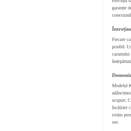
execuția s
garanție d
conexiunil
Întrețin
Fiecare ca
posibil. U
cazanului 
îndepărtat
Domeniul
Modelul K
adâncimea 
scopuri. C
încălzire 
extins per
ore.