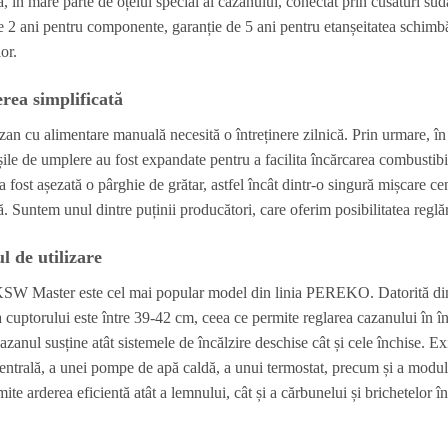
a, în mare parte de oțelul special al cazanului, conectat prin cusături su
e 2 ani pentru componente, garanție de 5 ani pentru etanșeitatea schimbăt
or.
erea simplificată
zan cu alimentare manuală necesită o întreținere zilnică. Prin urmare, î
șile de umplere au fost expandate pentru a facilita încărcarea combustibil
a fost așezată o pârghie de grătar, astfel încât dintr-o singură mișcare c
ă. Suntem unul dintre puținii producători, care oferim posibilitatea reglări
 de utilizare
SW Master este cel mai popular model din linia PEREKO. Datorită dimen
cuptorului este între 39-42 cm, ceea ce permite reglarea cazanului în înc
azanul susține atât sistemele de încălzire deschise cât și cele închise. E
centrală, a unei pompe de apă caldă, a unui termostat, precum și a modul
mite arderea eficientă atât a lemnului, cât și a cărbunelui și brichetelor