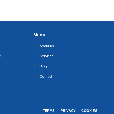
fost:
26.590 MDL.
fost:
16.900 MDL.
31.285 MDL.
19.855 MDL.
Menu
About us
y
Services
Blog
Contact
TERMS
PRIVACY
COOKIES