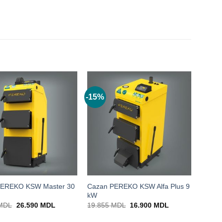
-15%
PEREKO KSW Master 30
Cazan PEREKO KSW Alfa Plus 9
kW
Prețul
Prețul
Prețul
Prețul
MDL
26.590
MDL
19.855
MDL
16.900
MDL
inițial
curent
inițial
curent
a
este:
a
este: