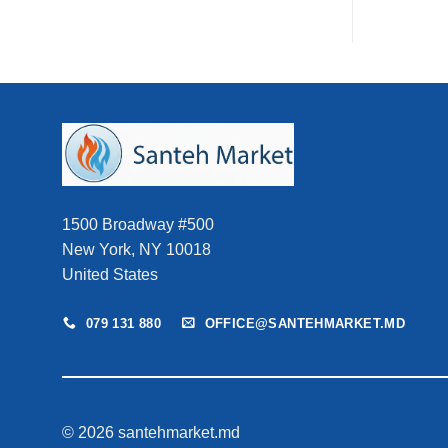
12.249 MDL.
fost:
40.500 MDL.
47.630 MDL.
1500 Broadway #500
New York, NY 10018
United States
079 131 880
OFFICE@SANTEHMARKET.MD
© 2026 santehmarket.md