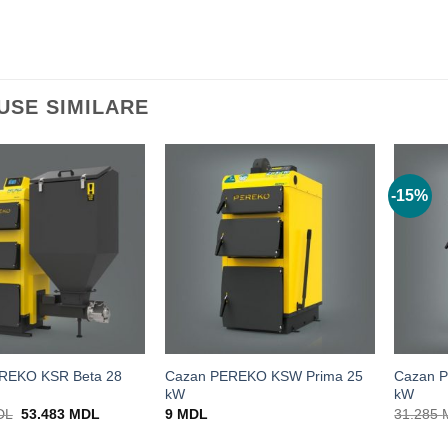
USE SIMILARE
-15%
REKO KSR Beta 28
Cazan PEREKO KSW Prima 25
Cazan 
kW
kW
Prețul
Prețul
DL
53.483
MDL
9
MDL
31.285
inițial
curent
a
este: