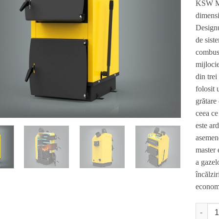
KSW Ma
dimensi
Designu
de siste
combust
mijlocie
din trei
folosit
grătare 
ceea ce
este ard
asemenea
master 
a gazel
încălzi
economi
Cantit