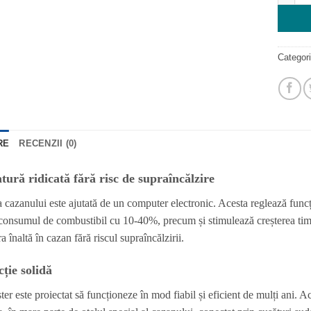
Categori
RE
RECENZII (0)
ură ridicată fără risc de supraîncălzire
a cazanului este ajutată de un computer electronic. Acesta reglează funcți
onsumul de combustibil cu 10-40%, precum și stimulează creșterea timp
 înaltă în cazan fără riscul supraîncălzirii.
ție solidă
 este proiectat să funcționeze în mod fiabil și eficient de mulți ani. Ac