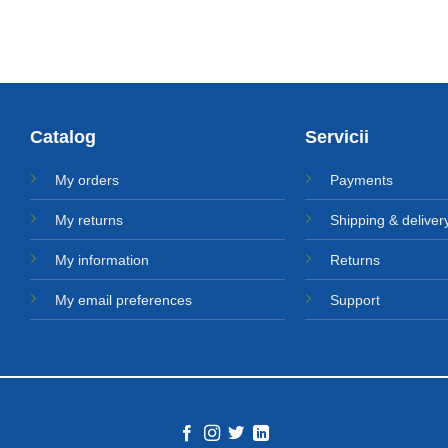
fost:
53.483 MDL.
62.922 MDL.
Catalog
Servicii
My orders
Payments
My returns
Shipping & deliver
My information
Returns
My email preferences
Support