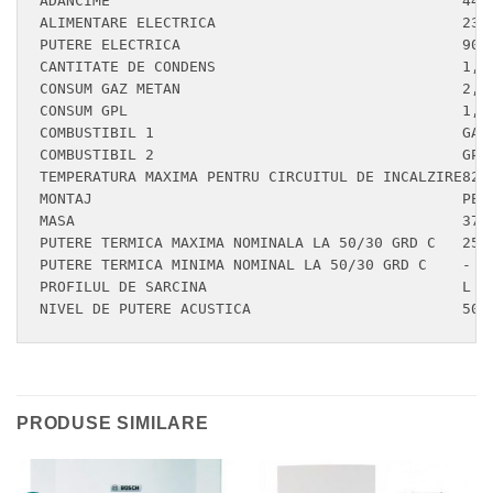
ADANCIME                                	440	MM

ALIMENTARE ELECTRICA                      	230/50	V/HZ

PUTERE ELECTRICA                         	90	W

CANTITATE DE CONDENS                     	1,5	L/H

CONSUM GAZ METAN                           	2,6	NMC/H

CONSUM GPL                              	1,9	KG/H

COMBUSTIBIL 1                           	GAZ METAN	-

COMBUSTIBIL 2                           	GPL	-

TEMPERATURA MAXIMA PENTRU CIRCUITUL DE INCALZIRE82	°C

MONTAJ                                       	PERETE	-

MASA                                    	37	KG

PUTERE TERMICA MAXIMA NOMINALA LA 50/30 GRD C	25,6	KW

PUTERE TERMICA MINIMA NOMINAL LA 50/30 GRD C	-	KW

PROFILUL DE SARCINA                           	L	-

PRODUSE SIMILARE