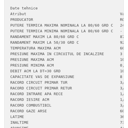
Date tehnice

Atribut	                                        Valoare	UM

PRODUCATOR	                                ROBERT BOSCH SRL	-

PUTERE TERMICA MAXIMA NOMINALA LA 80/60 GRD C	24	KW

PUTERE TERMICA MINIMA NOMINALA LA 80/60 GRD C	-	KW

RANDAMENT MAXIM LA 80/60 GRD C	                87,8	%

RANDAMENT MAXIM LA 50/30 GRD C	                92,7	%

TEMPERATURA MAXIMA ACM	                        60	°C

PRESIUNE MAXIMA IN CIRCUITUL DE INCALZIRE	3	BAR

PRESIUNE MAXIMA ACM	                        10	BAR

PRESIUNE MINIMA ACM	                        0,3	BAR

DEBIT ACM LA DT=30 GRD	                        10,5	L/MIN

CAPACITATE VAS DE EXPANSIUNE	                8	L

RACORD CIRCUIT PRIMAR TUR	                3/4	TOLI

RACORD CIRCUIT PRIMAR RETUR	                3/4	TOLI

RACORD INTRARE APA RECE                 	1/2	TOLI

RACORD IESIRE ACM                       	1/2	TOLI

RACORD COMBUSTIBIL                      	3/4	TOLI

RACORD GAZE ARSE                        	60/100	MM

LATIME                                  	360	MM

INALTIME                                	730	MM
