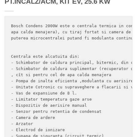
PT.INCALZ/ACM, KIT EV, 25.6 KW
Bosch Condens 2000W este o centrala termica in cond
apa calda menajera), cu tiraj fortat si camera de ar
puterea microcentralei putand fi modulanta continuu.
Centrala este alcatuita din: 

- Schimbator de caldura principal, bitermic, din cup
- Schimbator de caldura suplimentar (recuperator de
, cît si pentru cel de apa calda menajera 

- Pompa de inalta eficienta ,modulanta cu aerisire a
- Unitate Cotronic cu supraveghere a flacarii si van
- Vas de expansiune de 8 l. 

- Limitator temperatura gaze arse 

- Dispozitiv de aerisire manual 

- Senzor pentru retentia de condensat 

- Camera de ardere 

- Arzator 

- Electrod de ionizare 

- Supapa de siguranta (circuit termic) 
