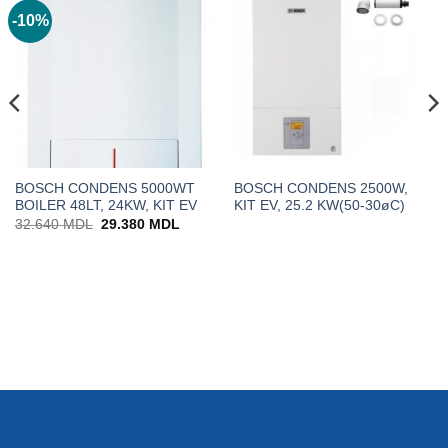
-10%
BOSCH CONDENS 5000WT
BOSCH CONDENS 2500W,
BOILER 48LT, 24KW, KIT EV
KIT EV, 25.2 KW(50-30øC)
Prețul
Prețul
32.640
MDL
29.380
MDL
inițial
curent
a
este:
fost:
29.380 MDL.
32.640 MDL.