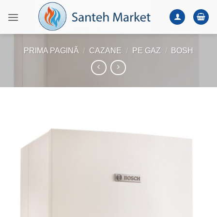
Skip
to
content
PRIMA PAGINĂ
/
CAZANE
/
PE GAZ
/
BOSH