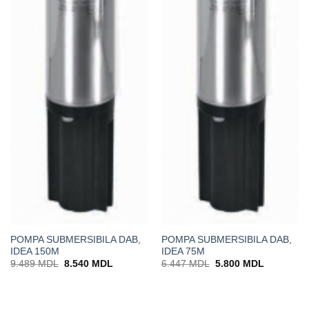
POMPA SUBMERSIBILA DAB,
POMPA SUBMERSIBILA DAB,
IDEA 150M
IDEA 75M
Prețul
Prețul
Prețul
Prețul
9.489
MDL
8.540
MDL
6.447
MDL
5.800
MDL
inițial
curent
inițial
curent
a
este:
a
este:
fost:
8.540 MDL.
fost:
5.800 MD
9.489 MDL.
6.447 MDL.