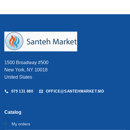
1500 Broadway #500
New York, NY 10018
United States
079 131 880
OFFICE@SANTEHMARKET.MD
Catalog
My orders