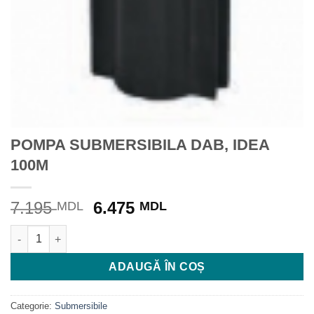
POMPA SUBMERSIBILA DAB, IDEA
100M
Prețul
Prețul
7.195
6.475
MDL
MDL
inițial
curent
Cantitate POMPA SUBMERSIBILA DAB, IDEA 100M
a
este:
fost:
6.475 MDL.
ADAUGĂ ÎN COȘ
7.195 MDL.
Categorie:
Submersibile