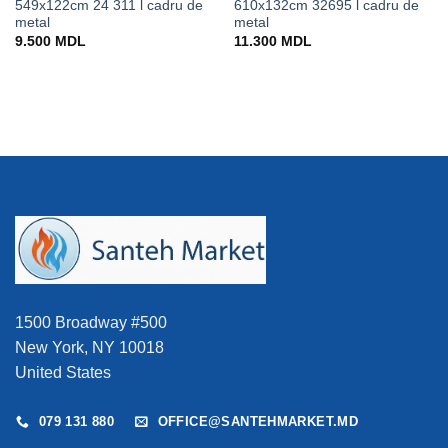
549x122cm 24 311 l cadru de
610x132cm 32695 l cadru de
metal
metal
9.500
MDL
11.300
MDL
0 MDL.
1500 Broadway #500
New York, NY 10018
United States
079 131 880
OFFICE@SANTEHMARKET.MD