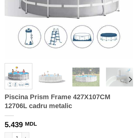
Piscina Prism Frame 427X107CM
12706L cadru metalic
5.439
MDL
Cantitate Piscina Prism Frame 427X107CM 12706L cadru metali