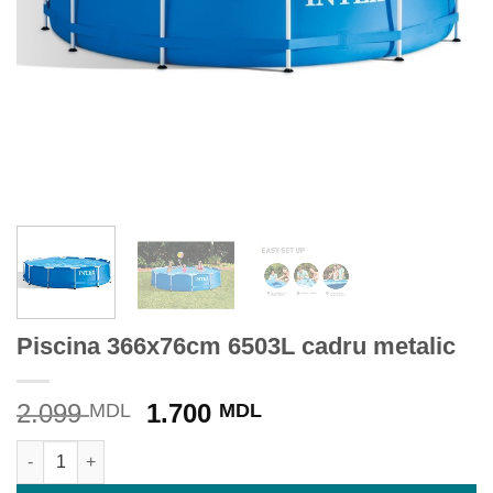
Piscina 366x76cm 6503L cadru metalic
Prețul
Prețul
2.099
1.700
MDL
MDL
inițial
curent
Cantitate Piscina 366x76cm 6503L cadru metalic
a
este:
fost:
1.700 MDL.