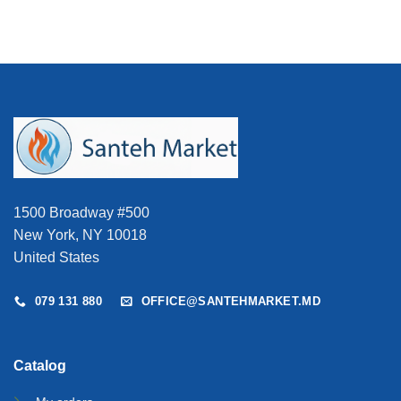
5.599 MDL.
1500 Broadway #500
New York, NY 10018
United States
079 131 880
OFFICE@SANTEHMARKET.MD
Catalog