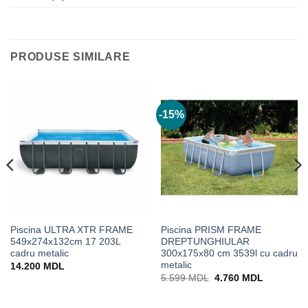
PRODUSE SIMILARE
-15%
Piscina ULTRA XTR FRAME
Piscina PRISM FRAME
549x274x132cm 17 203L
DREPTUNGHIULAR
cadru metalic
300x175x80 cm 3539l cu cadru
metalic
14.200
MDL
Prețul
Prețul
5.599
MDL
4.760
MDL
inițial
curent
a
este:
fost:
4.760 MD