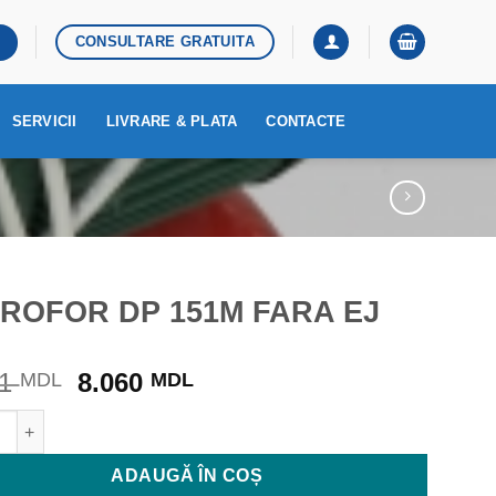
CONSULTARE GRATUITA
SERVICII
LIVRARE & PLATA
CONTACTE
DROFOR DP 151M FARA EJ
Prețul
Prețul
81
8.060
MDL
MDL
inițial
curent
ate HIDROFOR DP 151M FARA EJ
a
este:
fost:
8.060 MDL.
ADAUGĂ ÎN COȘ
9.481 MDL.