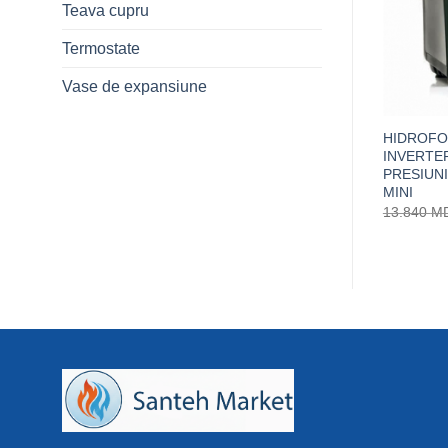
Teava cupru
Termostate
Vase de expansiune
HIDROFOR DP 102 M FARA EJ
Prețul
Prețul
6.320
MDL
5.372
MDL
inițial
curent
a
este:
HIDROFO
fost:
5.372 MDL.
INVERTE
6.320 MDL.
PRESIUNI
MINI
13.840
M