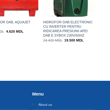
OR DAB, AQUAJET
HIDROFOR DAB ELECTRONIC
CU INVERTER PENTRU
RIDICAREA PRESIUNII APEI
Prețul
Prețul
DL
4.620
MDL
inițial
curent
DAB E.SYBOX 230V/50HZ
a
este:
Prețul
Prețul
24.420
MDL
19.500
MDL
fost:
4.620 MDL.
inițial
curent
5.130 MDL.
a
este:
fost:
19.500 MDL.
24.420 MDL.
Menu
About us