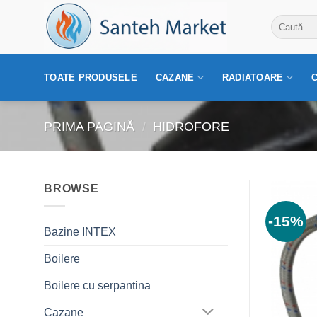
Skip
Caută
to
după:
content
TOATE PRODUSELE
CAZANE
RADIATOARE
PRIMA PAGINĂ
/
HIDROFORE
BROWSE
-15%
Bazine INTEX
Boilere
Boilere cu serpantina
Cazane