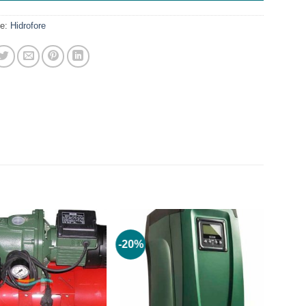
ie:
Hidrofore
-20%