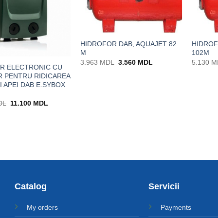
HIDROFOR DAB, AQUAJET 82
HIDROF
M
102M
Prețul
Prețul
3.963
MDL
3.560
MDL
5.130
M
R ELECTRONIC CU
inițial
curent
a
este:
R PENTRU RIDICAREA
fost:
3.560 MDL.
I APEI DAB E.SYBOX
3.963 MDL.
Prețul
Prețul
DL
11.100
MDL
inițial
curent
a
este:
fost:
11.100 MDL.
13.840 MDL.
Catalog
Servicii
My orders
Payments