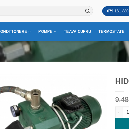
079 131 880
CONDIȚIONERE
POMPE
TEAVA CUPRU
TERMOSTATE
HI
9.4
Cantit