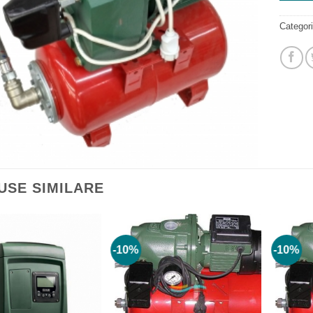
Categor
USE SIMILARE
-10%
-10%