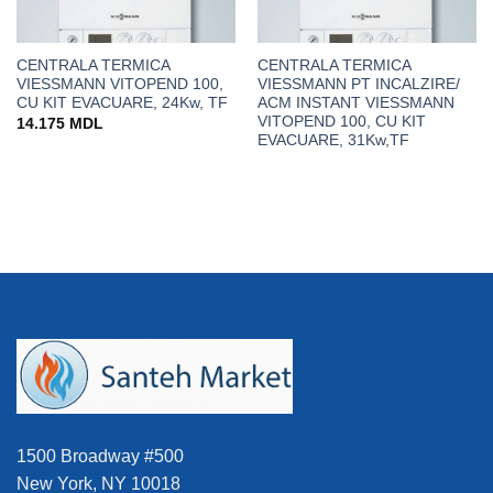
CENTRALA TERMICA
CENTRALA TERMICA
VIESSMANN VITOPEND 100,
VIESSMANN PT INCALZIRE/
CU KIT EVACUARE, 24Kw, TF
ACM INSTANT VIESSMANN
VITOPEND 100, CU KIT
14.175
MDL
EVACUARE, 31Kw,TF
0 MDL.
1500 Broadway #500
New York, NY 10018