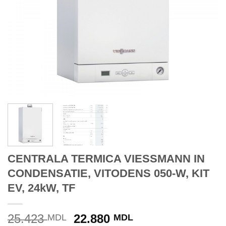
CENTRALA TERMICA VIESSMANN IN
CONDENSATIE, VITODENS 050-W, KIT
EV, 24kW, TF
Prețul
Prețul
25.423
22.880
MDL
MDL