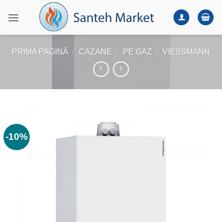
Skip
to
content
PRIMA PAGINĂ
/
CAZANE
/
PE GAZ
/
VIESSMANN
-10%